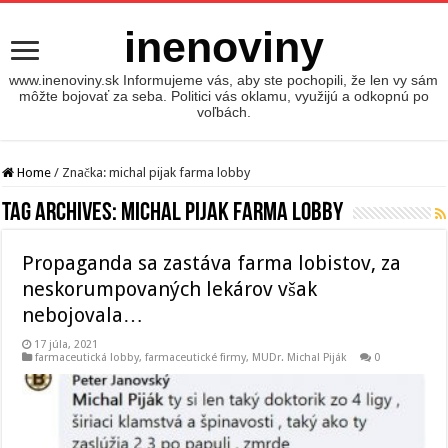
inenoviny
www.inenoviny.sk Informujeme vás, aby ste pochopili, že len vy sám
môžte bojovať za seba. Politici vás oklamu, využijú a odkopnú po
voľbách.
Home
/
Značka:
michal pijak farma lobby
Tag Archives:
michal pijak farma lobby
Propaganda sa zastáva farma lobistov, za
neskorumpovaných lekárov však
nebojovala…
17 júla, 2021
farmaceutická lobby
,
farmaceutické firmy
,
MUDr. Michal Piják
0