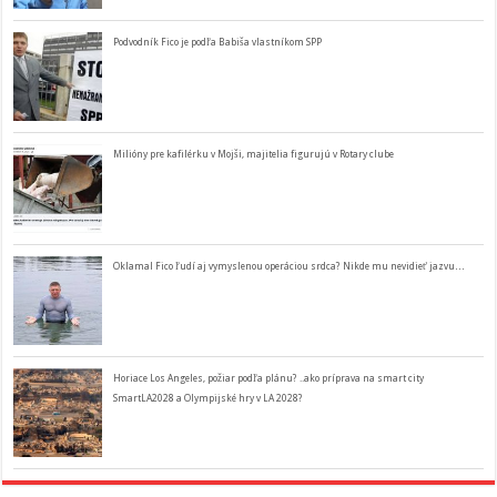
Podvodník Fico je podľa Babiša vlastníkom SPP
Milióny pre kafilérku v Mojši, majitelia figurujú v Rotary clube
Oklamal Fico ľudí aj vymyslenou operáciou srdca? Nikde mu nevidieť jazvu…
Horiace Los Angeles, požiar podľa plánu? ..ako príprava na smart city
SmartLA2028 a Olympijské hry v LA 2028?