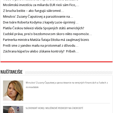
Moslimskú investíciu za miliardu EUR rieši sám Fico,…
Z brucha beštie – ako fungujú súkromné…
Minulosť Zuzany Čaputovej a parazitovanie na…
Dve tváre Roberta Kodyma z kapely Lucie-úprimný…
Platila Českou televizi vláda Spojených států amerických?
Ľudské práva, prečo bezdomovcom skoro nikto nepomože…
Partnerka ministra Matúša Šutaja Eštoka má zaujímavý biznis
Prešli sme z yandex mailu na protonmail z dôvodu…
Záchrana kúpeľov alebo získanie kontroly? Príbeh…
Najčítanejšie
Minulosť Zuzany Čaputovej a parazitovanie na verejných financiách a ľudoch z
mimovládok
SLOVENSKÝ HOKEJ: MILIÓNOVÉ PODVODY NA ÚKOR DETÍ