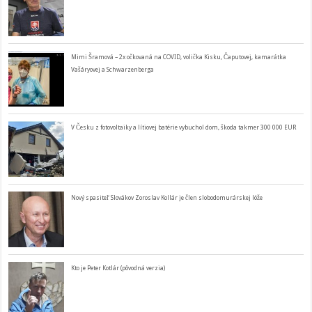
Mimi Šramová – 2x očkovaná na COVID, volička Kisku, Čaputovej, kamarátka
Vašáryovej a Schwarzenberga
V Česku z fotovoltaiky a lítiovej batérie vybuchol dom, škoda takmer 300 000 EUR
Nový spasiteľ Slovákov Zoroslav Kollár je člen slobodomurárskej lóže
Kto je Peter Kotlár (pôvodná verzia)