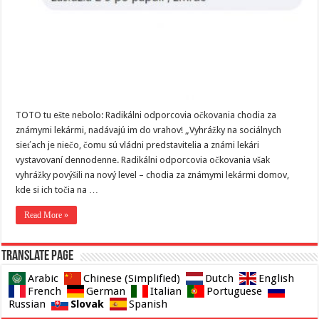
TOTO tu ešte nebolo: Radikálni odporcovia očkovania chodia za
známymi lekármi, nadávajú im do vrahov! „Vyhrážky na sociálnych
sieťach je niečo, čomu sú vládni predstavitelia a známi lekári
vystavovaní dennodenne. Radikálni odporcovia očkovania však
vyhrážky povýšili na nový level – chodia za známymi lekármi domov,
kde si ich točia na …
Read More »
Translate page
Arabic
Chinese (Simplified)
Dutch
English
French
German
Italian
Portuguese
Slovak
Russian
Spanish