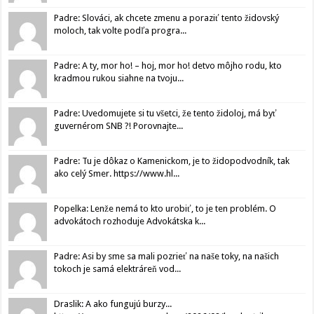
Padre: Slováci, ak chcete zmenu a poraziť tento židovský
moloch, tak volte podľa progra...
Padre: A ty, mor ho! – hoj, mor ho! detvo môjho rodu, kto
kradmou rukou siahne na tvoju...
Padre: Uvedomujete si tu všetci, že tento židoloj, má byť
guvernérom SNB ?! Porovnajte...
Padre: Tu je dôkaz o Kamenickom, je to židopodvodník, tak
ako celý Smer. https://www.hl...
Popelka: Lenže nemá to kto urobiť, to je ten problém. O
advokátoch rozhoduje Advokátska k...
Padre: Asi by sme sa mali pozrieť na naše toky, na našich
tokoch je samá elektráreň vod...
Draslik: A ako fungujú burzy...