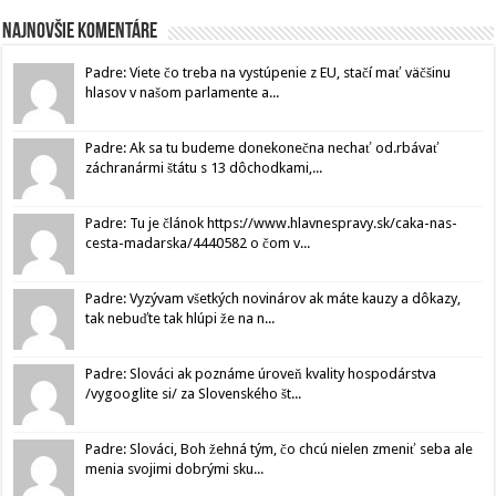
Najnovšie komentáre
Padre: Viete čo treba na vystúpenie z EU, stačí mať väčšinu
hlasov v našom parlamente a...
Padre: Ak sa tu budeme donekonečna nechať od.rbávať
záchranármi štátu s 13 dôchodkami,...
Padre: Tu je článok https://www.hlavnespravy.sk/caka-nas-
cesta-madarska/4440582 o čom v...
Padre: Vyzývam všetkých novinárov ak máte kauzy a dôkazy,
tak nebuďte tak hlúpi že na n...
Padre: Slováci ak poznáme úroveň kvality hospodárstva
/vygooglite si/ za Slovenského št...
Padre: Slováci, Boh žehná tým, čo chcú nielen zmeniť seba ale
menia svojimi dobrými sku...