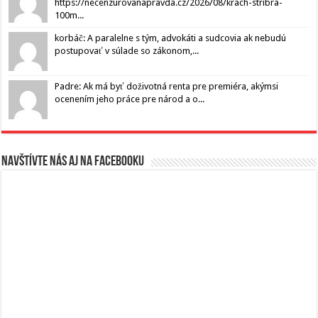
https://necenzurovanapravda.cz/2026/08/krach-stribra-
100m...
korbáč: A paralelne s tým, advokáti a sudcovia ak nebudú
postupovať v súlade so zákonom,...
Padre: Ak má byť doživotná renta pre premiéra, akýmsi
ocenením jeho práce pre národ a o...
Navštívte nás aj na Facebooku