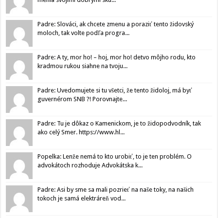
Padre: Slováci, ak chcete zmenu a poraziť tento židovský
moloch, tak volte podľa progra...
Padre: A ty, mor ho! – hoj, mor ho! detvo môjho rodu, kto
kradmou rukou siahne na tvoju...
Padre: Uvedomujete si tu všetci, že tento židoloj, má byť
guvernérom SNB ?! Porovnajte...
Padre: Tu je dôkaz o Kamenickom, je to židopodvodník, tak
ako celý Smer. https://www.hl...
Popelka: Lenže nemá to kto urobiť, to je ten problém. O
advokátoch rozhoduje Advokátska k...
Padre: Asi by sme sa mali pozrieť na naše toky, na našich
tokoch je samá elektráreň vod...