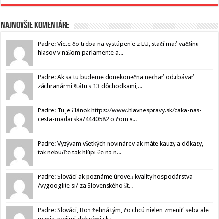
Najnovšie komentáre
Padre: Viete čo treba na vystúpenie z EU, stačí mať väčšinu
hlasov v našom parlamente a...
Padre: Ak sa tu budeme donekonečna nechať od.rbávať
záchranármi štátu s 13 dôchodkami,...
Padre: Tu je článok https://www.hlavnespravy.sk/caka-nas-
cesta-madarska/4440582 o čom v...
Padre: Vyzývam všetkých novinárov ak máte kauzy a dôkazy,
tak nebuďte tak hlúpi že na n...
Padre: Slováci ak poznáme úroveň kvality hospodárstva
/vygooglite si/ za Slovenského št...
Padre: Slováci, Boh žehná tým, čo chcú nielen zmeniť seba ale
menia svojimi dobrými sku...