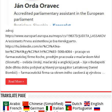
zdroj:
https://www.europarl.europa.eu/meps/cs/198373/JUDITA_LASSAKOV
A/assistants Prvou asistentkou je Eva Kerekgyarto.
https://hu.linkedin.com/in/%C3%A9va-
ker%C3%A9kgy%C3%A1rt%C3%B3-506b4084 – pracuje vo
farmaceutickej firme Roche, predtým pracovala v maďarskom Mol
(Slovnaft) – ovláda činský, maďarský a anglický jazyk – žije v Budapešti
(kde dlhšiu dobu pobýval aj hlavný propagátor Laššakovej Daniel
Bombič) – farmaceutická firma sa okrem iného zaoberá aj výrobou …
Read More »
Translate page
Arabic
Chinese (Simplified)
Dutch
English
French
German
Italian
Portuguese