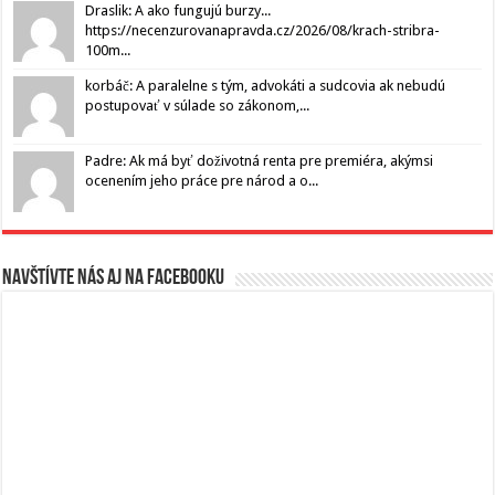
Draslik: A ako fungujú burzy...
https://necenzurovanapravda.cz/2026/08/krach-stribra-
100m...
korbáč: A paralelne s tým, advokáti a sudcovia ak nebudú
postupovať v súlade so zákonom,...
Padre: Ak má byť doživotná renta pre premiéra, akýmsi
ocenením jeho práce pre národ a o...
Navštívte nás aj na Facebooku