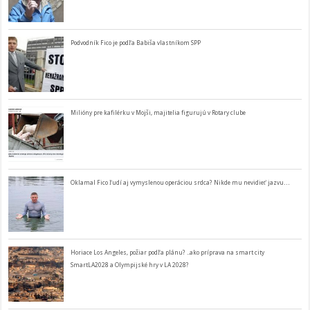
Podvodník Fico je podľa Babiša vlastníkom SPP
Milióny pre kafilérku v Mojši, majitelia figurujú v Rotary clube
Oklamal Fico ľudí aj vymyslenou operáciou srdca? Nikde mu nevidieť jazvu…
Horiace Los Angeles, požiar podľa plánu? ..ako príprava na smart city
SmartLA2028 a Olympijské hry v LA 2028?