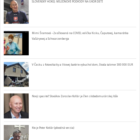
SLOVENSKÝ HOKEJ: MILIÓNOVÉ PODVODY NA ÚKOR DETÍ
Mimi Šramová – 2x očkovaná na COVID, volička Kisku, Čaputovej, kamarátka
Vašáryovej a Schwarzenberga
V Česku z fotovoltaiky a lítiovej batérie vybuchol dom, škoda takmer 300 000 EUR
Nový spasiteľ Slovákov Zoroslav Kollár je člen slobodomurárskej lóže
Kto je Peter Kotlár (pôvodná verzia)