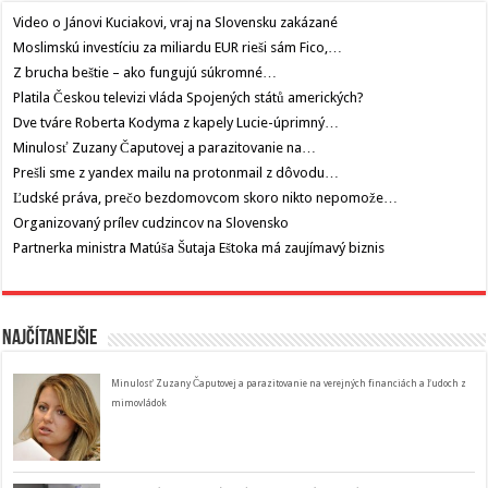
Video o Jánovi Kuciakovi, vraj na Slovensku zakázané
Moslimskú investíciu za miliardu EUR rieši sám Fico,…
Z brucha beštie – ako fungujú súkromné…
Platila Českou televizi vláda Spojených států amerických?
Dve tváre Roberta Kodyma z kapely Lucie-úprimný…
Minulosť Zuzany Čaputovej a parazitovanie na…
Prešli sme z yandex mailu na protonmail z dôvodu…
Ľudské práva, prečo bezdomovcom skoro nikto nepomože…
Organizovaný prílev cudzincov na Slovensko
Partnerka ministra Matúša Šutaja Eštoka má zaujímavý biznis
Najčítanejšie
Minulosť Zuzany Čaputovej a parazitovanie na verejných financiách a ľudoch z
mimovládok