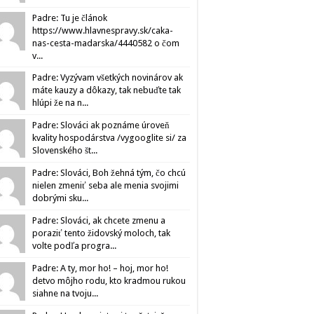
Padre: Tu je článok
https://www.hlavnespravy.sk/caka-
nas-cesta-madarska/4440582 o čom
v...
Padre: Vyzývam všetkých novinárov ak
máte kauzy a dôkazy, tak nebuďte tak
hlúpi že na n...
Padre: Slováci ak poznáme úroveň
kvality hospodárstva /vygooglite si/ za
Slovenského št...
Padre: Slováci, Boh žehná tým, čo chcú
nielen zmeniť seba ale menia svojimi
dobrými sku...
Padre: Slováci, ak chcete zmenu a
poraziť tento židovský moloch, tak
volte podľa progra...
Padre: A ty, mor ho! – hoj, mor ho!
detvo môjho rodu, kto kradmou rukou
siahne na tvoju...