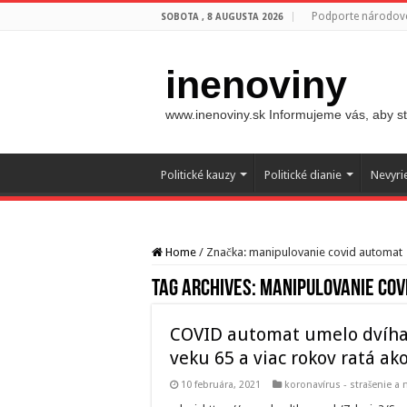
Podporte národovc
SOBOTA , 8 AUGUSTA 2026
inenoviny
www.inenoviny.sk Informujeme vás, aby ste
Politické kauzy
Politické dianie
Nevyri
Home
/
Značka:
manipulovanie covid automat
Tag Archives:
manipulovanie cov
COVID automat umelo dvíha 
veku 65 a viac rokov ratá ako
10 februára, 2021
koronavírus - strašenie a