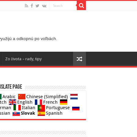
 využijú a odkopnú po voľbách.
Zo života – rady, tipy
slate page
Arabic
Chinese (Simplified)
tch
English
French
rman
Italian
Portuguese
Slovak
ssian
Spanish