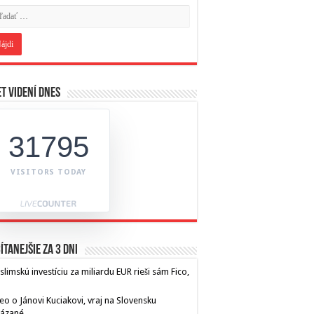
t videní dnes
31795
VISITORS TODAY
ítanejšie za 3 dni
limskú investíciu za miliardu EUR rieši sám Fico,
eo o Jánovi Kuciakovi, vraj na Slovensku
kázané