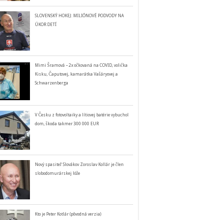
SLOVENSKÝ HOKEJ: MILIÓNOVÉ PODVODY NA
ÚKOR DETÍ
Mimi Šramová – 2x očkovaná na COVID, volička
Kisku, Čaputovej, kamarátka Vašáryovej a
Schwarzenberga
V Česku z fotovoltaiky a lítiovej batérie vybuchol
dom, škoda takmer 300 000 EUR
Nový spasiteľ Slovákov Zoroslav Kollár je člen
slobodomurárskej lóže
Kto je Peter Kotlár (pôvodná verzia)