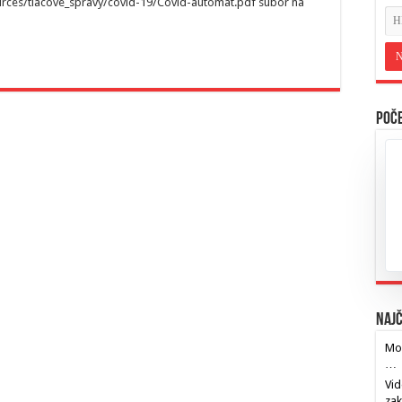
urces/tlacove_spravy/covid-19/Covid-automat.pdf súbor na
Poče
Najč
Mos
…
Vid
za