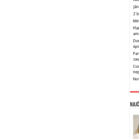
Ján
Z b
Min
Pla
am
Dve
úp
Par
zau
Ľu
ne
Nov
Najč