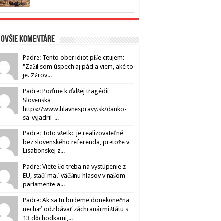
novšie komentáre
Padre: Tento ober idiot píše citujem:
"Zažil som úspech aj pád a viem, aké to
je. Zárov...
Padre: Poďme k ďalšej tragédii
Slovenska
https://www.hlavnespravy.sk/danko-
sa-vyjadril-...
Padre: Toto všetko je realizovateľné
bez slovenského referenda, pretože v
Lisabonskej z...
Padre: Viete čo treba na vystúpenie z
EU, stačí mať väčšinu hlasov v našom
parlamente a...
Padre: Ak sa tu budeme donekonečna
nechať od.rbávať záchranármi štátu s
13 dôchodkami,...