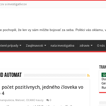
ov a investigatívcov
 pochopili, že len vy sám môžte bojovať za seba. Politici vás oklamu,
ešené prípady
Zaujímavosti
naša investigatíva
zdravie
O nás
Tran
id automat
Du
Ge
počet pozitívnych, jedného človeka vo
Ru
 4
 manipulácia
,
Matovič, OĽANO kauzy
0