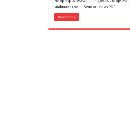
zdroj: https://www.health.gov.sk/Zdroje?/So
stiahnutie: covi Send article as PDF
Read More »