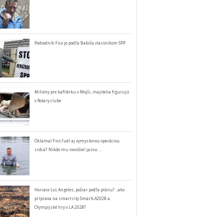
Podvodník Fico je podľa Babiša vlastníkom SPP
Milióny pre kafilérku v Mojši, majitelia figurujú
v Rotary clube
Oklamal Fico ľudí aj vymyslenou operáciou
srdca? Nikde mu nevidieť jazvu…
Horiace Los Angeles, požiar podľa plánu? ..ako
príprava na smart city SmartLA2028 a
Olympijské hry v LA 2028?