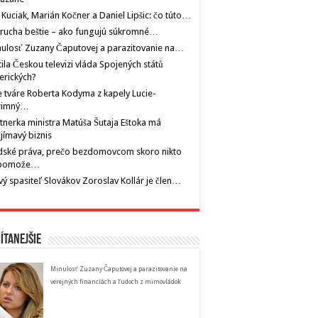
 Kuciak, Marián Kočner a Daniel Lipšic: čo túto…
rucha beštie – ako fungujú súkromné…
ulosť Zuzany Čaputovej a parazitovanie na…
tila Českou televizi vláda Spojených států
erických?
 tváre Roberta Kodyma z kapely Lucie-
rimný…
tnerka ministra Matúša Šutaja Eštoka má
jímavý biznis
dské práva, prečo bezdomovcom skoro nikto
pomože…
ý spasiteľ Slovákov Zoroslav Kollár je člen…
ítanejšie
Minulosť Zuzany Čaputovej a parazitovanie na
verejných financiách a ľudoch z mimovládok