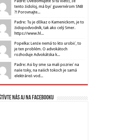
Padre: Uvedomujete si tu všetci, že
tento židoloj, má byť guvernérom SNB
?! Porovnajte...
Padre: Tu je dôkaz o Kamenickom, je to
židopodvodník, tak ako celý Smer.
https://www.hl...
Popelka: Lenže nemá to kto urobiť, to
je ten problém. O advokátoch
rozhoduje Advokátska k...
Padre: Asi by sme sa mali pozrieť na
naše toky, na našich tokoch je samá
elektráreň vod...
tívte nás aj na Facebooku