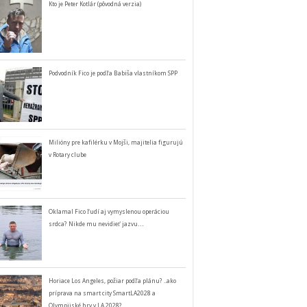
Kto je Peter Kotlár (pôvodná verzia)
Podvodník Fico je podľa Babiša vlastníkom SPP
Milióny pre kafilérku v Mojši, majitelia figurujú
v Rotary clube
Oklamal Fico ľudí aj vymyslenou operáciou
srdca? Nikde mu nevidieť jazvu…
Horiace Los Angeles, požiar podľa plánu? ..ako
príprava na smart city SmartLA2028 a
Olympijské hry v LA 2028?