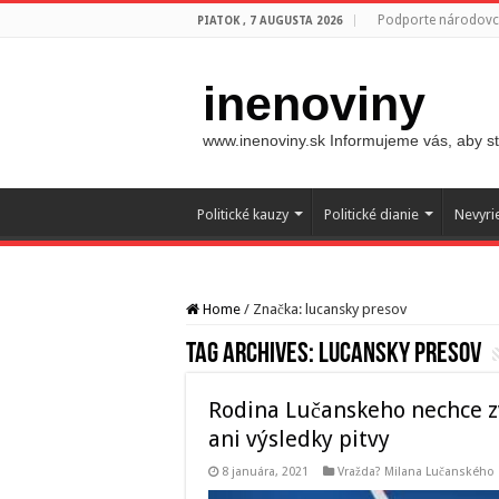
Podporte národovco
PIATOK , 7 AUGUSTA 2026
inenoviny
www.inenoviny.sk Informujeme vás, aby ste
Politické kauzy
Politické dianie
Nevyri
Home
/
Značka:
lucansky presov
Tag Archives:
lucansky presov
Rodina Lučanskeho nechce z
ani výsledky pitvy
8 januára, 2021
Vražda? Milana Lučanského