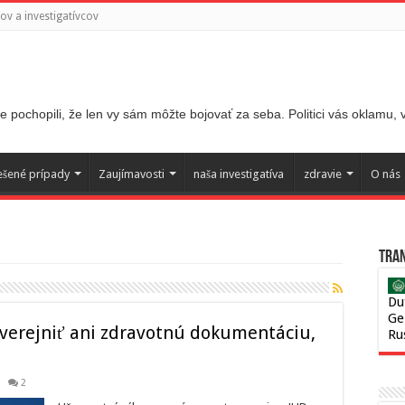
v a investigatívcov
 pochopili, že len vy sám môžte bojovať za seba. Politici vás oklamu,
ešené prípady
Zaujímavosti
naša investigatíva
zdravie
O nás
Tran
Du
Ge
verejniť ani zdravotnú dokumentáciu,
Ru
2