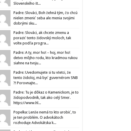
Slovenského št...
Padre: Slováci, Boh žehná tým, čo chcú
nielen zmeniť seba ale menia svojimi
dobrými sku...
Padre: Slováci, ak chcete zmenu a
poraziť tento židovský moloch, tak
volte podľa progra...
Padre: A ty, mor ho! – hoj, mor ho!
detvo môjho rodu, kto kradmou rukou
siahne na tvoju...
Padre: Uvedomujete si tu všetci, že
tento židoloj, má byť guvernérom SNB
?! Porovnajte...
Padre: Tu je dôkaz o Kamenickom, je to
židopodvodník, tak ako celý Smer.
https://www.hl...
Popelka: Lenže nemá to kto urobiť, to
je ten problém. O advokátoch
rozhoduje Advokátska k...