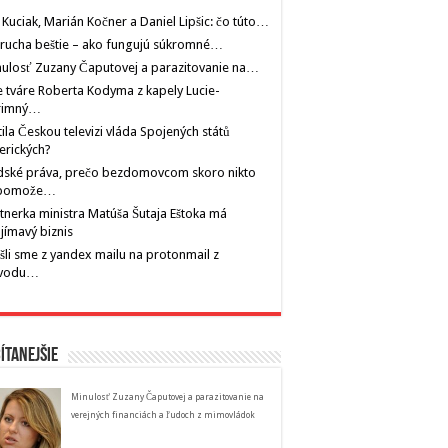
 Kuciak, Marián Kočner a Daniel Lipšic: čo túto…
rucha beštie – ako fungujú súkromné…
ulosť Zuzany Čaputovej a parazitovanie na…
 tváre Roberta Kodyma z kapely Lucie-
rimný…
tila Českou televizi vláda Spojených států
erických?
dské práva, prečo bezdomovcom skoro nikto
pomože…
tnerka ministra Matúša Šutaja Eštoka má
jímavý biznis
šli sme z yandex mailu na protonmail z
vodu…
ítanejšie
Minulosť Zuzany Čaputovej a parazitovanie na
verejných financiách a ľudoch z mimovládok