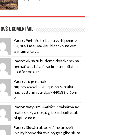
novšie komentáre
Padre: Viete čo treba na vystúpenie z
EU, stačí mať väčšinu hlasov v našom
parlamente a...
Padre: Ak sa tu budeme donekonečna
nechať od.rbávať záchranármi štátu s
13 dôchodkami,...
Padre: Tu je článok
https://www.hlavnespravy.sk/caka-
nas-cesta-madarska/4440582 o čom
v...
Padre: Vyzývam všetkých novinárov ak
máte kauzy a dôkazy, tak nebuďte tak
hlúpi že na n...
Padre: Slováci ak poznáme úroveň
kvality hospodárstva /vygooglite si/ za