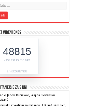
t videní dnes
48815
VISITORS TODAY
ítanejšie za 3 dni
eo o Jánovi Kuciakovi, vraj na Slovensku
kázané
limskú investíciu za miliardu EUR rieši sám Fico,