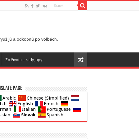
 využijú a odkopnú po voľbách.
Zo života – rady, tipy
slate page
Arabic
Chinese (Simplified)
tch
English
French
rman
Italian
Portuguese
Slovak
ssian
Spanish