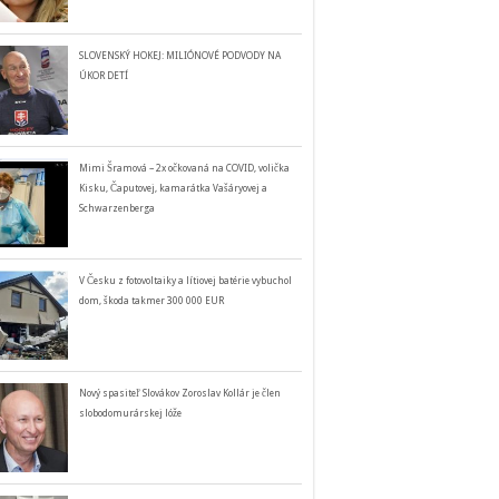
SLOVENSKÝ HOKEJ: MILIÓNOVÉ PODVODY NA
ÚKOR DETÍ
Mimi Šramová – 2x očkovaná na COVID, volička
Kisku, Čaputovej, kamarátka Vašáryovej a
Schwarzenberga
V Česku z fotovoltaiky a lítiovej batérie vybuchol
dom, škoda takmer 300 000 EUR
Nový spasiteľ Slovákov Zoroslav Kollár je člen
slobodomurárskej lóže