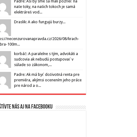
Padre: Asi by sme sa mali pozrieť na
naše toky, na našich tokoch je samá
elektráreň vod...
Draslik: A ako fungujú burzy...
ps://necenzurovanapravda.cz/2026/08/krach-
ibra-100m...
korbáč: A paralelne s tým, advokáti a
sudcovia ak nebudú postupovať v
súlade so zákonom,...
Padre: Ak má byť doživotná renta pre
premiéra, akýmsi ocenením jeho práce
pre národ a o...
tívte nás aj na Facebooku