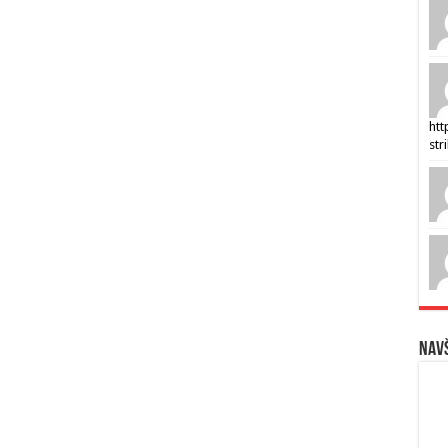
htt
str
Navš