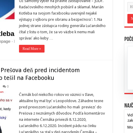
Už samotný výber na právne zastupovanie – JUDr.
Radačovského mnohých pobúril a sklamal. Marián
Kotleba na svojom facebooku uverejnil nejaké
výstupy z výboru pre obranu a bezpečnosť: 1. Na
jednej strane zástupca rodiny generála Lučanského
čítal z listu o tom, že sa vo väzbe k nemu mali
správať ako keby …
Poče
Read More »
 Prešova deň pred incidentom
o tešil na Facebooku
0
Černák bol niekoľko rokov vo väznici v Ilave,
aktuálne by mal byť v Leopoldove. Záhadne tesne
Najč
pred prevozom Lučanského ho mali previezť do
Prešova z neznámych dôvodov. Podľa komentárov
Vid
na internete Černáka priviezli 8.12.2020,
za
Lučanského 6.12.2020. Incident pádu na činku
Mos
Lučanského sa stal v deň narodenín Černáka –
…