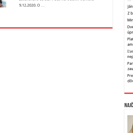
9.12.2020. O …
Ján
Z b
Min
Dve
úp
Pla
am
Ľu
ne
Par
zau
Pre
dô
Najč