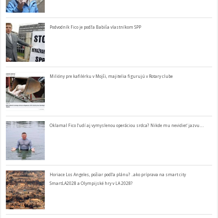
Podvodník Fico je podľa Babiša vlastníkom SPP
Milióny pre kafilérku v Mojši, majitelia figurujú v Rotary clube
Oklamal Fico ľudí aj vymyslenou operáciou srdca? Nikde mu nevidieť jazvu…
Horiace Los Angeles, požiar podľa plánu? ..ako príprava na smart city
SmartLA2028 a Olympijské hry v LA 2028?