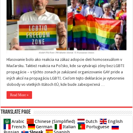
Hlasovanie bolo ako reakcia na zákaz adopcie deti homosexuálom v
Maďarsku. Taktiež reakcia na Poľsko, kde sa vytvárajú zóny bez LGBTI
propagácie – v týchto zonach je zakázané organizovanie GAY pride a
iných akcií na propagáciu LGBTI. Cieľom tejto deklarácie je vytvorenie
slobody vo všetkých štátoch EÚ, kde bude zabezpečená …
Read More »
Translate page
Arabic
Chinese (Simplified)
Dutch
English
French
German
Italian
Portuguese
Slovak
Russian
Spanish