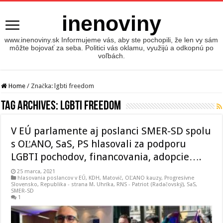
inenoviny
www.inenoviny.sk Informujeme vás, aby ste pochopili, že len vy sám
môžte bojovať za seba. Politici vás oklamu, využijú a odkopnú po
voľbách.
Home
/
Značka:
lgbti freedom
Tag Archives:
lgbti freedom
V EÚ parlamente aj poslanci SMER-SD spolu
s OĽANO, SaS, PS hlasovali za podporu
LGBTI pochodov, financovania, adopcie….
25 marca, 2021
hlasovania poslancov v EÚ
,
KDH
,
Matovič, OĽANO kauzy
,
Progresívne
Slovensko
,
Republika - strana M. Uhríka
,
RNS - Patriot (Radačovský)
,
SaS
,
SMER-SD
1