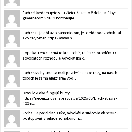
Padre: Uvedomujete si tu všetci, že tento židoloj, má byť
guvernérom SNB ?! Porovnajte...
Padre: Tu je dôkaz o Kamenickom, je to židopodvodník, tak
ako celý Smer. https://www.hl...
Popelka: Lenže nemá to kto urobiť, to je ten problém. O
advokátoch rozhoduje Advokátska k...
Padre: Asi by sme sa mali pozrieť na naše toky, na našich
tokoch je samá elektráreň vod...
Draslik: A ako fungujú burzy...
https://necenzurovanapravda.cz/2026/08/krach-stribra-
100m...
korbáč: A paralelne s tým, advokáti a sudcovia ak nebudú
postupovať v súlade so zákonom,...