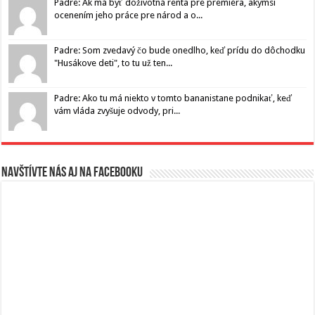
Padre: Ak má byť doživotná renta pre premiéra, akýmsi
ocenením jeho práce pre národ a o...
Padre: Som zvedavý čo bude onedlho, keď prídu do dôchodku
"Husákove deti", to tu už ten...
Padre: Ako tu má niekto v tomto bananistane podnikať, keď
vám vláda zvyšuje odvody, pri...
Navštívte nás aj na Facebooku