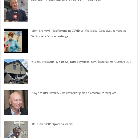
Mimi Šramová – 2x očkovaná na COVID, volička Kisku, Čaputovej, kamarátka
Vašáryovej a Schwarzenberga
V Česku z fotovoltaiky a lítiovej batérie vybuchol dom, škoda takmer 300 000 EUR
Nový spasiteľ Slovákov Zoroslav Kollár je člen slobodomurárskej lóže
Kto je Peter Kotlár (pôvodná verzia)