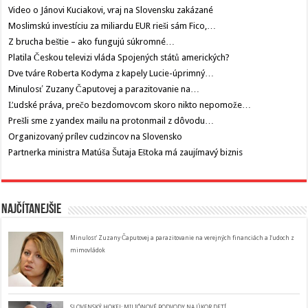
Video o Jánovi Kuciakovi, vraj na Slovensku zakázané
Moslimskú investíciu za miliardu EUR rieši sám Fico,…
Z brucha beštie – ako fungujú súkromné…
Platila Českou televizi vláda Spojených států amerických?
Dve tváre Roberta Kodyma z kapely Lucie-úprimný…
Minulosť Zuzany Čaputovej a parazitovanie na…
Ľudské práva, prečo bezdomovcom skoro nikto nepomože…
Prešli sme z yandex mailu na protonmail z dôvodu…
Organizovaný prílev cudzincov na Slovensko
Partnerka ministra Matúša Šutaja Eštoka má zaujímavý biznis
Najčítanejšie
Minulosť Zuzany Čaputovej a parazitovanie na verejných financiách a ľudoch z
mimovládok
SLOVENSKÝ HOKEJ: MILIÓNOVÉ PODVODY NA ÚKOR DETÍ