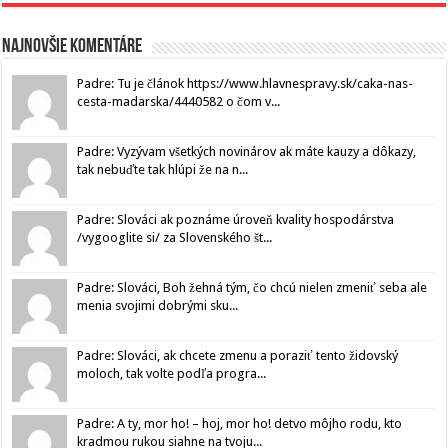
Najnovšie komentáre
Padre: Tu je článok https://www.hlavnespravy.sk/caka-nas-
cesta-madarska/4440582 o čom v...
Padre: Vyzývam všetkých novinárov ak máte kauzy a dôkazy,
tak nebuďte tak hlúpi že na n...
Padre: Slováci ak poznáme úroveň kvality hospodárstva
/vygooglite si/ za Slovenského št...
Padre: Slováci, Boh žehná tým, čo chcú nielen zmeniť seba ale
menia svojimi dobrými sku...
Padre: Slováci, ak chcete zmenu a poraziť tento židovský
moloch, tak volte podľa progra...
Padre: A ty, mor ho! – hoj, mor ho! detvo môjho rodu, kto
kradmou rukou siahne na tvoju...