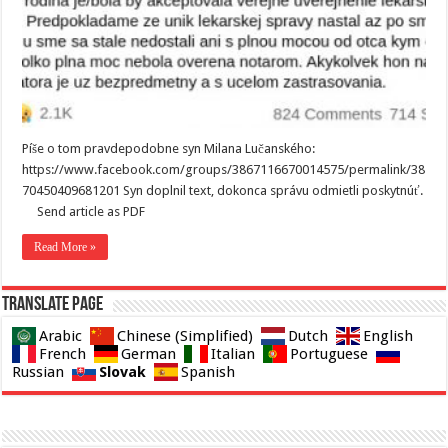
Píše o tom pravdepodobne syn Milana Lučanského:
https://www.facebook.com/groups/3867116670014575/permalink/38
70450409681201 Syn doplnil text, dokonca správu odmietli poskytnúť.
Send article as PDF
Read More »
Translate page
Arabic
Chinese (Simplified)
Dutch
English
French
German
Italian
Portuguese
Slovak
Russian
Spanish