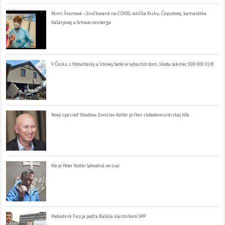
Mimi Šramová – 2x očkovaná na COVID, volička Kisku, Čaputovej, kamarátka
Vašáryovej a Schwarzenberga
V Česku z fotovoltaiky a lítiovej batérie vybuchol dom, škoda takmer 300 000 EUR
Nový spasiteľ Slovákov Zoroslav Kollár je člen slobodomurárskej lóže
Kto je Peter Kotlár (pôvodná verzia)
Podvodník Fico je podľa Babiša vlastníkom SPP