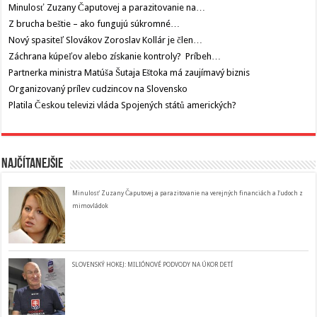
Minulosť Zuzany Čaputovej a parazitovanie na…
Z brucha beštie – ako fungujú súkromné…
Nový spasiteľ Slovákov Zoroslav Kollár je člen…
Záchrana kúpeľov alebo získanie kontroly? Príbeh…
Partnerka ministra Matúša Šutaja Eštoka má zaujímavý biznis
Organizovaný prílev cudzincov na Slovensko
Platila Českou televizi vláda Spojených států amerických?
Najčítanejšie
Minulosť Zuzany Čaputovej a parazitovanie na verejných financiách a ľudoch z
mimovládok
SLOVENSKÝ HOKEJ: MILIÓNOVÉ PODVODY NA ÚKOR DETÍ