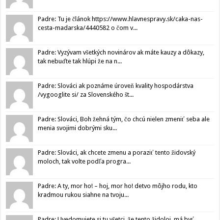
Padre: Tu je článok https://www.hlavnespravy.sk/caka-nas-
cesta-madarska/4440582 o čom v...
Padre: Vyzývam všetkých novinárov ak máte kauzy a dôkazy,
tak nebuďte tak hlúpi že na n...
Padre: Slováci ak poznáme úroveň kvality hospodárstva
/vygooglite si/ za Slovenského št...
Padre: Slováci, Boh žehná tým, čo chcú nielen zmeniť seba ale
menia svojimi dobrými sku...
Padre: Slováci, ak chcete zmenu a poraziť tento židovský
moloch, tak volte podľa progra...
Padre: A ty, mor ho! – hoj, mor ho! detvo môjho rodu, kto
kradmou rukou siahne na tvoju...
Padre: Uvedomujete si tu všetci, že tento židoloj, má byť