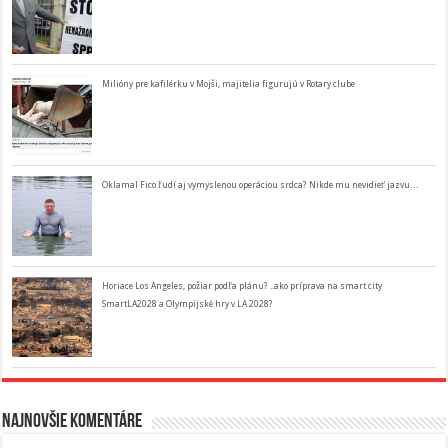
Milióny pre kafilérku v Mojši, majitelia figurujú v Rotary clube
Oklamal Fico ľudí aj vymyslenou operáciou srdca? Nikde mu nevidieť jazvu…
Horiace Los Angeles, požiar podľa plánu? ..ako príprava na smart city
SmartLA2028 a Olympijské hry v LA 2028?
Najnovšie komentáre