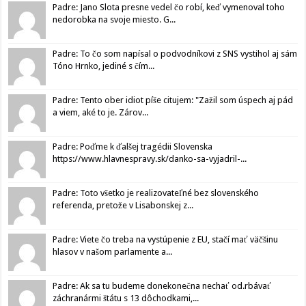
Padre: Jano Slota presne vedel čo robí, keď vymenoval toho
nedorobka na svoje miesto. G...
Padre: To čo som napísal o podvodníkovi z SNS vystihol aj sám
Tóno Hrnko, jediné s čím...
Padre: Tento ober idiot píše citujem: "Zažil som úspech aj pád
a viem, aké to je. Zárov...
Padre: Poďme k ďalšej tragédii Slovenska
https://www.hlavnespravy.sk/danko-sa-vyjadril-...
Padre: Toto všetko je realizovateľné bez slovenského
referenda, pretože v Lisabonskej z...
Padre: Viete čo treba na vystúpenie z EU, stačí mať väčšinu
hlasov v našom parlamente a...
Padre: Ak sa tu budeme donekonečna nechať od.rbávať
záchranármi štátu s 13 dôchodkami,...