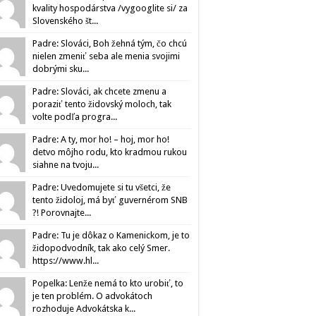
kvality hospodárstva /vygooglite si/ za
Slovenského št...
Padre: Slováci, Boh žehná tým, čo chcú
nielen zmeniť seba ale menia svojimi
dobrými sku...
Padre: Slováci, ak chcete zmenu a
poraziť tento židovský moloch, tak
volte podľa progra...
Padre: A ty, mor ho! – hoj, mor ho!
detvo môjho rodu, kto kradmou rukou
siahne na tvoju...
Padre: Uvedomujete si tu všetci, že
tento židoloj, má byť guvernérom SNB
?! Porovnajte...
Padre: Tu je dôkaz o Kamenickom, je to
židopodvodník, tak ako celý Smer.
https://www.hl...
Popelka: Lenže nemá to kto urobiť, to
je ten problém. O advokátoch
rozhoduje Advokátska k...