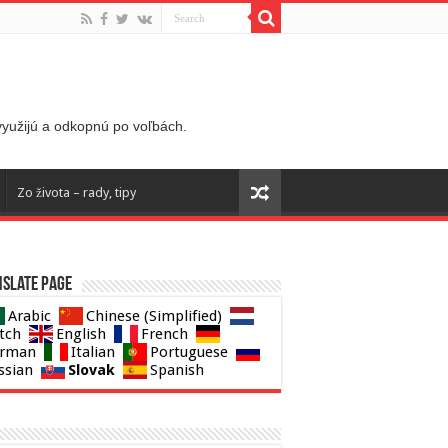
 využijú a odkopnú po voľbách.
Zo života – rady, tipy
slate page
Arabic
Chinese (Simplified)
tch
English
French
rman
Italian
Portuguese
Slovak
ssian
Spanish