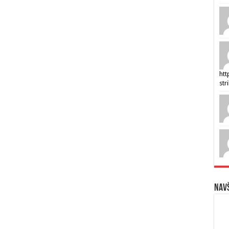
htt
str
Navš