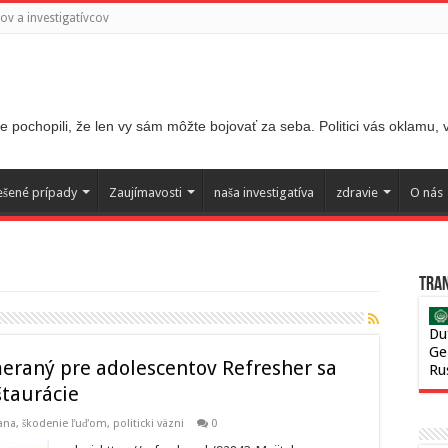
v a investigatívcov
 pochopili, že len vy sám môžte bojovať za seba. Politici vás oklamu,
ešené prípady
Zaujímavosti
naša investigatíva
zdravie
O nás
Tran
Du
Ge
eraný pre adolescentov Refresher sa
Ru
štaurácie
ikana, škodenie ľuďom
,
politicki väzni
0