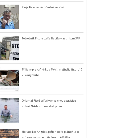
Kto je Peter Kotlár (pôvodná verzia)
Podvodník Fico je podľa Babiša vlastníkom SPP
Milióny pre kafilérku v Mojši, majitelia figurujú
v Rotary clube
Oklamal Fico ľudí aj vymyslenou operáciou
srdca? Nikde mu nevidieť jazvu…
Horiace Los Angeles, požiar podľa plánu? ..ako
príprava na smart city SmartLA2028 a