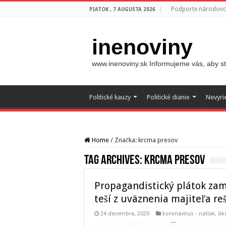
Podporte národovco
PIATOK , 7 AUGUSTA 2026
inenoviny
www.inenoviny.sk Informujeme vás, aby ste
Politické kauzy
Politické dianie
Nevyri
Home
/
Značka:
krcma presov
Tag Archives:
krcma presov
Propagandistický plátok zam
teší z uväznenia majiteľa re
24 decembra, 2020
koronavírus - nátlak, š