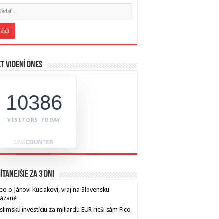
t videní dnes
10386
VISITORS TODAY
ítanejšie za 3 dni
eo o Jánovi Kuciakovi, vraj na Slovensku
kázané
limskú investíciu za miliardu EUR rieši sám Fico,