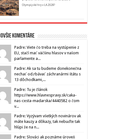
Olympijské hry v LA 2028?
novšie komentáre
Padre: Viete čo treba na vystúpenie z
EU, stačí mať väčšinu hlasov v našom
parlamente a...
Padre: Ak sa tu budeme donekonečna
nechať od.rbávať záchranármi štátu s
13 dôchodkami,...
Padre: Tu je článok
https://www.hlavnespravy.sk/caka-
nas-cesta-madarska/4440582 o čom
v...
Padre: Vyzývam všetkých novinárov ak
máte kauzy a dôkazy, tak nebuďte tak
hlúpi že na n...
Padre: Slováci ak poznáme úroveň