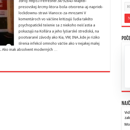
zdroj: https://refresher.sk/92843-Majitel-
presovskej-krcmy-ktora-bola-otvorena-aj-napriek-
lockdownu-stravi-Vianoce-za-mrezami V
komentároch vo väčšine kritizujú ľudia takéto
psychopatické tešenie sa z niekoho nešťastia a
pokazujú na Kollára a jeho lyžiarské strediská, na
pootvarané závody ako Kia, VW, INA..kde je riziko
Poče
šírenia infekcií omnoho väčšie ako v nejakej malej
šik. Ako inak absolvent moderných …
Najč
Vid
za
Mos
…