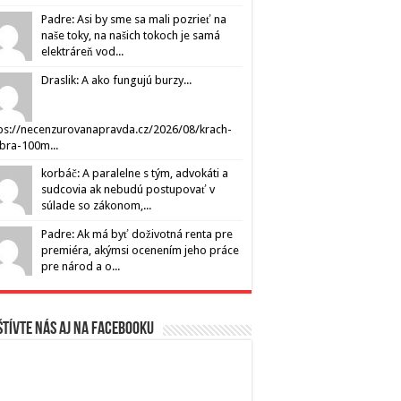
Padre: Asi by sme sa mali pozrieť na
naše toky, na našich tokoch je samá
elektráreň vod...
Draslik: A ako fungujú burzy...
ps://necenzurovanapravda.cz/2026/08/krach-
ibra-100m...
korbáč: A paralelne s tým, advokáti a
sudcovia ak nebudú postupovať v
súlade so zákonom,...
Padre: Ak má byť doživotná renta pre
premiéra, akýmsi ocenením jeho práce
pre národ a o...
tívte nás aj na Facebooku