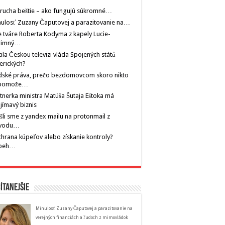
rucha beštie – ako fungujú súkromné…
ulosť Zuzany Čaputovej a parazitovanie na…
 tváre Roberta Kodyma z kapely Lucie-
rimný…
tila Českou televizi vláda Spojených států
erických?
dské práva, prečo bezdomovcom skoro nikto
pomože…
tnerka ministra Matúša Šutaja Eštoka má
jímavý biznis
šli sme z yandex mailu na protonmail z
vodu…
hrana kúpeľov alebo získanie kontroly?
íbeh…
ítanejšie
Minulosť Zuzany Čaputovej a parazitovanie na
verejných financiách a ľudoch z mimovládok