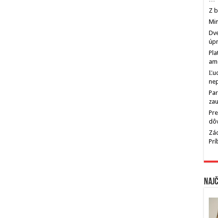
Z b
Min
Dve
úp
Pla
am
Ľu
ne
Par
zau
Pre
dô
Zác
Pr
Najč