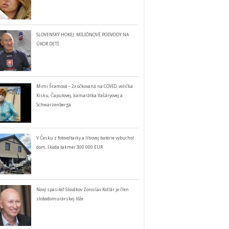
SLOVENSKÝ HOKEJ: MILIÓNOVÉ PODVODY NA
ÚKOR DETÍ
Mimi Šramová – 2x očkovaná na COVID, volička
Kisku, Čaputovej, kamarátka Vašáryovej a
Schwarzenberga
V Česku z fotovoltaiky a lítiovej batérie vybuchol
dom, škoda takmer 300 000 EUR
Nový spasiteľ Slovákov Zoroslav Kollár je člen
slobodomurárskej lóže