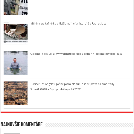
Milióny pre kafilérku v Mojši, majitelia figurujú v Rotary clube
Oklamal Fico ľudí aj vymyslenou operáciou srdca? Nikde mu nevidieť jazvu…
Horiace Los Angeles, požiar podľa plánu? ..ako príprava na smart city
SmartLA2028 a Olympijské hry v LA 2028?
Najnovšie komentáre