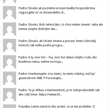
Padre: Slováci ak poznáme úroveň kvality hospodárstva
/vygooglite si/ za Slovenského št...
Padre: Slováci, Boh žehná tým, čo chcú nielen zmeniť seba ale
menia svojimi dobrými sku...
Padre: Slováci, ak chcete zmenu a poraziť tento židovský
moloch, tak volte podľa progra...
Padre: A ty, mor ho! – hoj, mor ho! detvo môjho rodu, kto
kradmou rukou siahne na tvoju...
Padre: Uvedomujete si tu všetci, že tento židoloj, má byť
guvernérom SNB ?! Porovnajte...
Padre: Tu je dôkaz o Kamenickom, je to židopodvodník, tak
ako celý Smer. https://www.hl...
Popelka: Lenže nemá to kto urobiť, to je ten problém. O