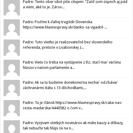
Padre: Tento ober idiot píše citujem: "Zažil som úspech aj pád
a viem, aké to je. Zárov...
Padre: Poďme k ďalšej tragédii Slovenska
https://www.hlavnespravy.sk/danko-sa-vyjadril-...
Padre: Toto všetko je realizovateľné bez slovenského
referenda, pretože v Lisabonskej z...
Padre: Viete čo treba na vystúpenie z EU, stačí mať väčšinu
hlasov v našom parlamente a...
Padre: Ak sa tu budeme donekonečna nechať od.rbávať
záchranármi štátu s 13 dôchodkami,...
Padre: Tu je článok https://www.hlavnespravy.sk/caka-nas-
cesta-madarska/4440582 o čom v...
Padre: Vyzývam všetkých novinárov ak máte kauzy a dôkazy,
tak nebuďte tak hlúpi že na n...