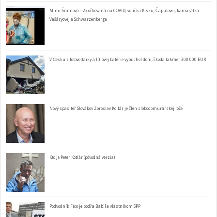
Mimi Šramová – 2x očkovaná na COVID, volička Kisku, Čaputovej, kamarátka
Vašáryovej a Schwarzenberga
V Česku z fotovoltaiky a lítiovej batérie vybuchol dom, škoda takmer 300 000 EUR
Nový spasiteľ Slovákov Zoroslav Kollár je člen slobodomurárskej lóže
Kto je Peter Kotlár (pôvodná verzia)
Podvodník Fico je podľa Babiša vlastníkom SPP