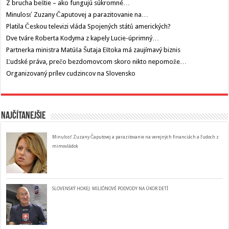
Z brucha beštie – ako fungujú súkromné…
Minulosť Zuzany Čaputovej a parazitovanie na…
Platila Českou televizi vláda Spojených států amerických?
Dve tváre Roberta Kodyma z kapely Lucie-úprimný…
Partnerka ministra Matúša Šutaja Eštoka má zaujímavý biznis
Ľudské práva, prečo bezdomovcom skoro nikto nepomože…
Organizovaný prílev cudzincov na Slovensko
Najčítanejšie
Minulosť Zuzany Čaputovej a parazitovanie na verejných financiách a ľudoch z
mimovládok
SLOVENSKÝ HOKEJ: MILIÓNOVÉ PODVODY NA ÚKOR DETÍ