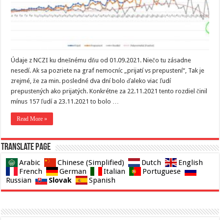
Údaje z NCZI ku dnešnému dňu od 01.09.2021. Niečo tu zásadne
nesedí. Ak sa pozriete na graf nemocníc „prijatí vs prepustení“, Tak je
zrejmé, že za min. posledné dva dní bolo ďaleko viac ľudí
prepustených ako prijatých. Konkrétne za 22.11.2021 tento rozdiel činil
mínus 157 ľudí a 23.11.2021 to bolo …
Read More »
Translate page
Arabic
Chinese (Simplified)
Dutch
English
French
German
Italian
Portuguese
Slovak
Russian
Spanish