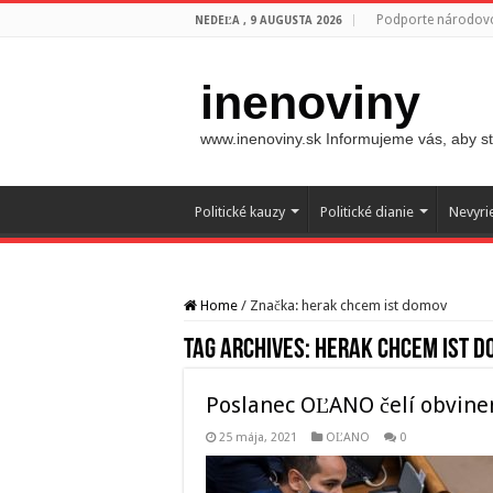
Podporte národovc
NEDEĽA , 9 AUGUSTA 2026
inenoviny
www.inenoviny.sk Informujeme vás, aby ste
Politické kauzy
Politické dianie
Nevyri
Home
/
Značka:
herak chcem ist domov
Tag Archives:
herak chcem ist d
Poslanec OĽANO čelí obvinen
25 mája, 2021
OĽANO
0