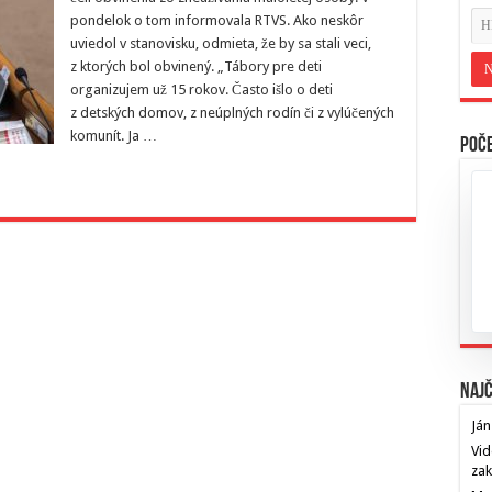
pondelok o tom informovala RTVS. Ako neskôr
uviedol v stanovisku, odmieta, že by sa stali veci,
z ktorých bol obvinený. „Tábory pre deti
organizujem už 15 rokov. Často išlo o deti
z detských domov, z neúplných rodín či z vylúčených
komunít. Ja …
Poče
Najč
Ján
Vid
za