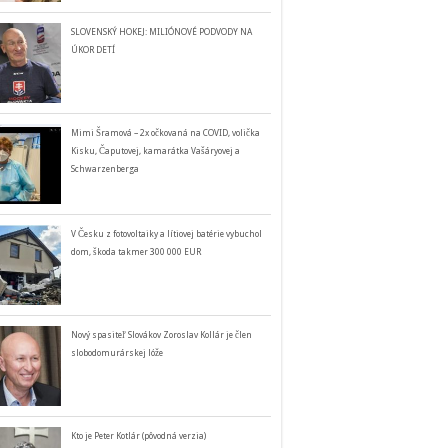
SLOVENSKÝ HOKEJ: MILIÓNOVÉ PODVODY NA
ÚKOR DETÍ
Mimi Šramová – 2x očkovaná na COVID, volička
Kisku, Čaputovej, kamarátka Vašáryovej a
Schwarzenberga
V Česku z fotovoltaiky a lítiovej batérie vybuchol
dom, škoda takmer 300 000 EUR
Nový spasiteľ Slovákov Zoroslav Kollár je člen
slobodomurárskej lóže
Kto je Peter Kotlár (pôvodná verzia)