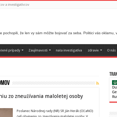
ov a investigatívcov
 pochopili, že len vy sám môžte bojovať za seba. Politici vás oklamu,
ešené prípady
Zaujímavosti
naša investigatíva
zdravie
O nás
Tran
omov
Du
Ge
iu zo zneužívania maloletej osoby
Ru
Poslanec Národnej rady (NR) SR Ján Herák (OĽaNO)
čelí obvineniu zo zneužívania maloletej osoby. V