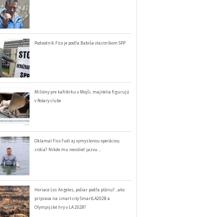
Podvodník Fico je podľa Babiša vlastníkom SPP
Milióny pre kafilérku v Mojši, majitelia figurujú
v Rotary clube
Oklamal Fico ľudí aj vymyslenou operáciou
srdca? Nikde mu nevidieť jazvu…
Horiace Los Angeles, požiar podľa plánu? ..ako
príprava na smart city SmartLA2028 a
Olympijské hry v LA 2028?