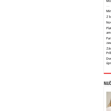
Mos
…
Min
Z b
Nov
Pla
am
Par
zau
Zác
Pr
Dve
úp
Najč