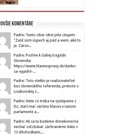
novšie komentáre
Padre: Tento ober idiot píše citujem:
"Zažil som úspech aj pád a viem, aké to
je. Zárov...
Padre: Poďme k ďalšej tragédii
Slovenska
https://www.hlavnespravy.sk/danko-
sa-vyjadril-...
Padre: Toto všetko je realizovateľné
bez slovenského referenda, pretože v
Lisabonskej z...
Padre: Viete čo treba na vystúpenie z
EU, stačí mať väčšinu hlasov v našom
parlamente a...
Padre: Ak sa tu budeme donekonečna
nechať od.rbávať záchranármi štátu s
13 dôchodkami,...