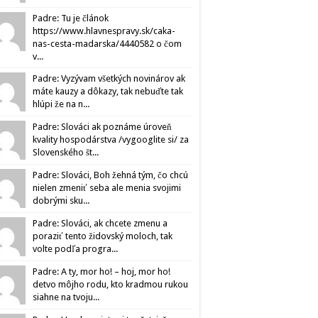
Padre: Tu je článok
https://www.hlavnespravy.sk/caka-
nas-cesta-madarska/4440582 o čom
v...
Padre: Vyzývam všetkých novinárov ak
máte kauzy a dôkazy, tak nebuďte tak
hlúpi že na n...
Padre: Slováci ak poznáme úroveň
kvality hospodárstva /vygooglite si/ za
Slovenského št...
Padre: Slováci, Boh žehná tým, čo chcú
nielen zmeniť seba ale menia svojimi
dobrými sku...
Padre: Slováci, ak chcete zmenu a
poraziť tento židovský moloch, tak
volte podľa progra...
Padre: A ty, mor ho! – hoj, mor ho!
detvo môjho rodu, kto kradmou rukou
siahne na tvoju...