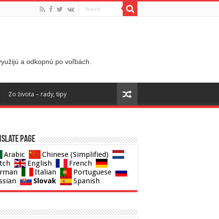
 využijú a odkopnú po voľbách.
Zo života – rady, tipy
slate page
Arabic
Chinese (Simplified)
tch
English
French
rman
Italian
Portuguese
Slovak
ssian
Spanish