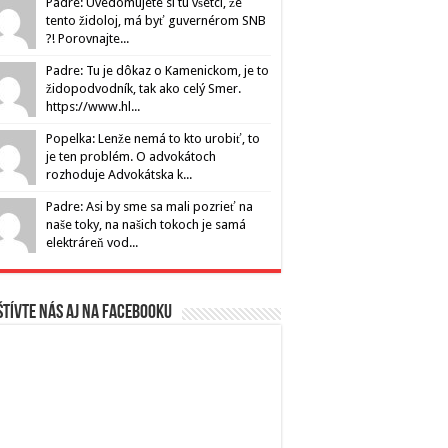
Padre: Uvedomujete si tu všetci, že
tento židoloj, má byť guvernérom SNB
?! Porovnajte...
Padre: Tu je dôkaz o Kamenickom, je to
židopodvodník, tak ako celý Smer.
https://www.hl...
Popelka: Lenže nemá to kto urobiť, to
je ten problém. O advokátoch
rozhoduje Advokátska k...
Padre: Asi by sme sa mali pozrieť na
naše toky, na našich tokoch je samá
elektráreň vod...
tívte nás aj na Facebooku