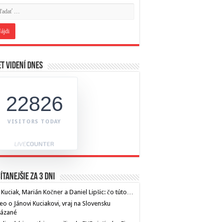
t videní dnes
22826
VISITORS TODAY
ítanejšie za 3 dni
 Kuciak, Marián Kočner a Daniel Lipšic: čo túto…
eo o Jánovi Kuciakovi, vraj na Slovensku
kázané