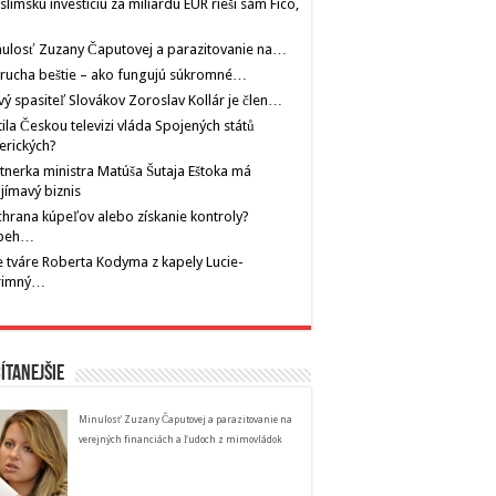
limskú investíciu za miliardu EUR rieši sám Fico,
ulosť Zuzany Čaputovej a parazitovanie na…
rucha beštie – ako fungujú súkromné…
ý spasiteľ Slovákov Zoroslav Kollár je člen…
tila Českou televizi vláda Spojených států
erických?
tnerka ministra Matúša Šutaja Eštoka má
jímavý biznis
hrana kúpeľov alebo získanie kontroly?
íbeh…
 tváre Roberta Kodyma z kapely Lucie-
rimný…
ítanejšie
Minulosť Zuzany Čaputovej a parazitovanie na
verejných financiách a ľudoch z mimovládok