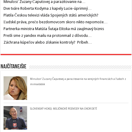
Minulosť Zuzany Čaputovej a parazitovanie na…
Dve tváre Roberta Kodyma z kapely Lucie-úprimný…
Platila Českou televizi vláda Spojených států amerických?
Ľudské práva, prečo bezdomovcom skoro nikto nepomože…
Partnerka ministra Matúša Šutaja Eštoka má zaujímavý biznis
Prešli sme z yandex mailu na protonmail z dôvodu…
Záchrana kúpeľov alebo získanie kontroly? Príbeh…
Najčítanejšie
Minulosť Zuzany Čaputovej a parazitovanie na verejných financiách a ľudoch z
mimovládok
SLOVENSKÝ HOKEJ: MILIÓNOVÉ PODVODY NA ÚKOR DETÍ