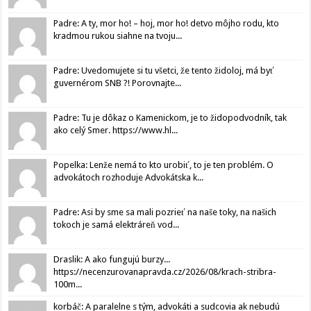
Padre: A ty, mor ho! – hoj, mor ho! detvo môjho rodu, kto
kradmou rukou siahne na tvoju...
Padre: Uvedomujete si tu všetci, že tento židoloj, má byť
guvernérom SNB ?! Porovnajte...
Padre: Tu je dôkaz o Kamenickom, je to židopodvodník, tak
ako celý Smer. https://www.hl...
Popelka: Lenže nemá to kto urobiť, to je ten problém. O
advokátoch rozhoduje Advokátska k...
Padre: Asi by sme sa mali pozrieť na naše toky, na našich
tokoch je samá elektráreň vod...
Draslik: A ako fungujú burzy...
https://necenzurovanapravda.cz/2026/08/krach-stribra-
100m...
korbáč: A paralelne s tým, advokáti a sudcovia ak nebudú