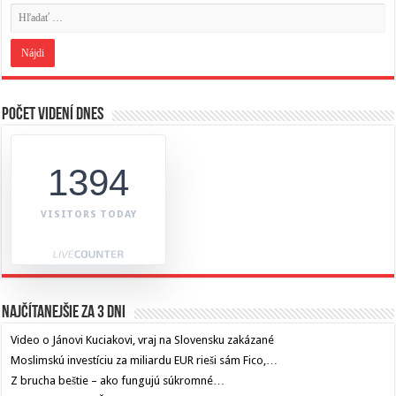
Počet videní dnes
1394
VISITORS TODAY
Najčítanejšie za 3 dni
Video o Jánovi Kuciakovi, vraj na Slovensku zakázané
Moslimskú investíciu za miliardu EUR rieši sám Fico,…
Z brucha beštie – ako fungujú súkromné…