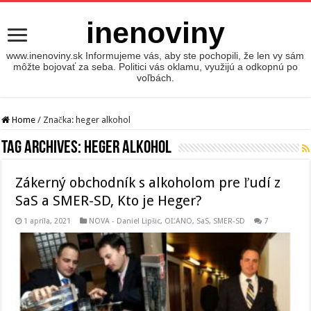
inenoviny
www.inenoviny.sk Informujeme vás, aby ste pochopili, že len vy sám
môžte bojovať za seba. Politici vás oklamu, využijú a odkopnú po
voľbách.
Home
/
Značka:
heger alkohol
Tag Archives:
heger alkohol
Zákerný obchodník s alkoholom pre ľudí z
SaS a SMER-SD, Kto je Heger?
1 apríla, 2021
NOVA - Daniel Lipšic
,
OĽANO
,
SaS
,
SMER-SD
7