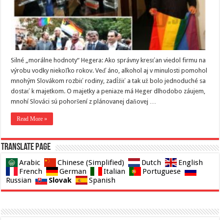
Silné „morálne hodnoty“ Hegera: Ako správny kresťan viedol firmu na
výrobu vodky niekoľko rokov. Veď áno, alkohol aj v minulosti pomohol
mnohým Slovákom rozbiť rodiny, zadĺžiť a tak už bolo jednoduché sa
dostať k majetkom. O majetky a peniaze má Heger dlhodobo záujem,
mnohí Slováci sú pohoršení z plánovanej daňovej …
Read More »
Translate page
Arabic
Chinese (Simplified)
Dutch
English
French
German
Italian
Portuguese
Slovak
Russian
Spanish