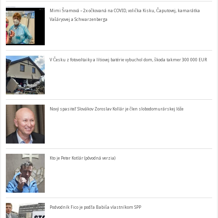
Mimi Šramová – 2x očkovaná na COVID, volička Kisku, Čaputovej, kamarátka
Vašáryovej a Schwarzenberga
V Česku z fotovoltaiky a lítiovej batérie vybuchol dom, škoda takmer 300 000 EUR
Nový spasiteľ Slovákov Zoroslav Kollár je člen slobodomurárskej lóže
Kto je Peter Kotlár (pôvodná verzia)
Podvodník Fico je podľa Babiša vlastníkom SPP