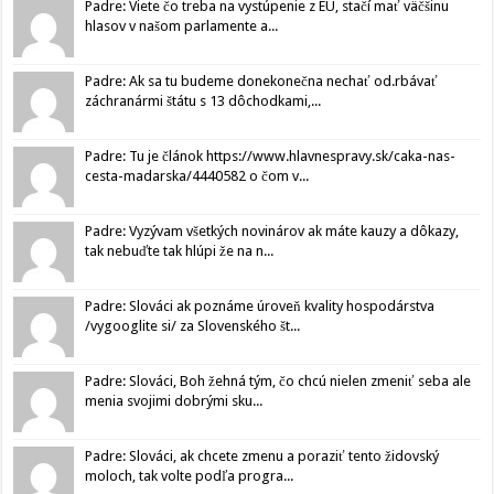
Padre: Viete čo treba na vystúpenie z EU, stačí mať väčšinu
hlasov v našom parlamente a...
Padre: Ak sa tu budeme donekonečna nechať od.rbávať
záchranármi štátu s 13 dôchodkami,...
Padre: Tu je článok https://www.hlavnespravy.sk/caka-nas-
cesta-madarska/4440582 o čom v...
Padre: Vyzývam všetkých novinárov ak máte kauzy a dôkazy,
tak nebuďte tak hlúpi že na n...
Padre: Slováci ak poznáme úroveň kvality hospodárstva
/vygooglite si/ za Slovenského št...
Padre: Slováci, Boh žehná tým, čo chcú nielen zmeniť seba ale
menia svojimi dobrými sku...
Padre: Slováci, ak chcete zmenu a poraziť tento židovský
moloch, tak volte podľa progra...