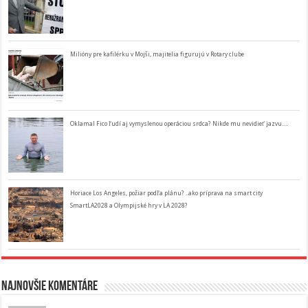
Milióny pre kafilérku v Mojši, majitelia figurujú v Rotary clube
Oklamal Fico ľudí aj vymyslenou operáciou srdca? Nikde mu nevidieť jazvu…
Horiace Los Angeles, požiar podľa plánu? ..ako príprava na smart city
SmartLA2028 a Olympijské hry v LA 2028?
Najnovšie komentáre