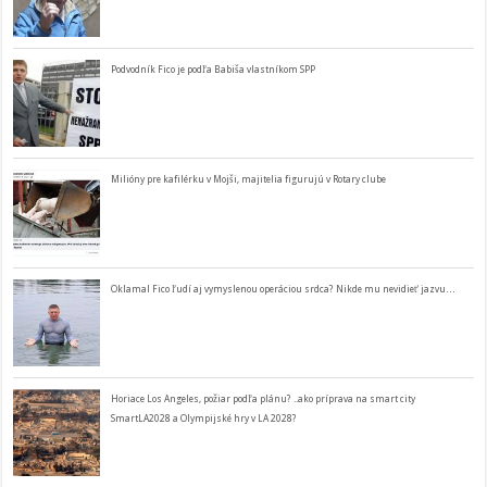
Podvodník Fico je podľa Babiša vlastníkom SPP
Milióny pre kafilérku v Mojši, majitelia figurujú v Rotary clube
Oklamal Fico ľudí aj vymyslenou operáciou srdca? Nikde mu nevidieť jazvu…
Horiace Los Angeles, požiar podľa plánu? ..ako príprava na smart city
SmartLA2028 a Olympijské hry v LA 2028?