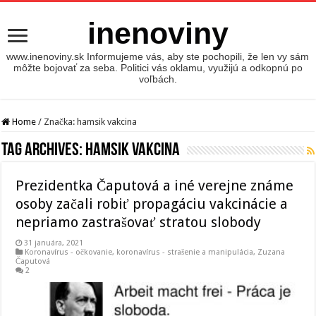
inenoviny
www.inenoviny.sk Informujeme vás, aby ste pochopili, že len vy sám
môžte bojovať za seba. Politici vás oklamu, využijú a odkopnú po
voľbách.
Home
/
Značka:
hamsik vakcina
Tag Archives:
hamsik vakcina
Prezidentka Čaputová a iné verejne známe
osoby začali robiť propagáciu vakcinácie a
nepriamo zastrašovať stratou slobody
31 januára, 2021
Koronavírus - očkovanie
,
koronavírus - strašenie a manipulácia
,
Zuzana
Čaputová
2