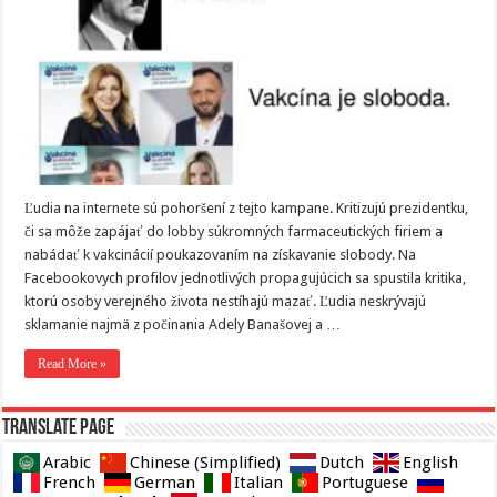
Ľudia na internete sú pohoršení z tejto kampane. Kritizujú prezidentku,
či sa môže zapájať do lobby súkromných farmaceutických firiem a
nabádať k vakcinácií poukazovaním na získavanie slobody. Na
Facebookovych profilov jednotlivých propagujúcich sa spustila kritika,
ktorú osoby verejného života nestíhajú mazať. Ľudia neskrývajú
sklamanie najmä z počinania Adely Banašovej a …
Read More »
Translate page
Arabic
Chinese (Simplified)
Dutch
English
French
German
Italian
Portuguese