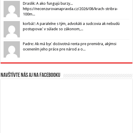
Draslik: A ako fungujú burzy...
https://necenzurovanapravda.cz/2026/08/krach-stribra-
100m...
korbáč: A paralelne s tým, advokáti a sudcovia ak nebudú
postupovať v súlade so zákonom,...
Padre: Ak má byť doživotná renta pre premiéra, akýmsi
ocenením jeho práce pre národ a o...
Navštívte nás aj na Facebooku