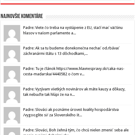
Najnovšie komentáre
Padre: Viete čo treba na vystúpenie z EU, stačí mať väčšinu
hlasov v našom parlamente a...
Padre: Ak sa tu budeme donekonečna nechať od.rbávať
záchranármi štátu s 13 dôchodkami,...
Padre: Tu je článok https://www.hlavnespravy.sk/caka-nas-
cesta-madarska/4440582 o čom v...
Padre: Vyzývam všetkých novinárov ak máte kauzy a dôkazy,
tak nebuďte tak hlúpi že na n...
Padre: Slováci ak poznáme úroveň kvality hospodárstva
/vygooglite si/ za Slovenského št...
Padre: Slováci, Boh žehná tým, čo chcú nielen zmeniť seba ale