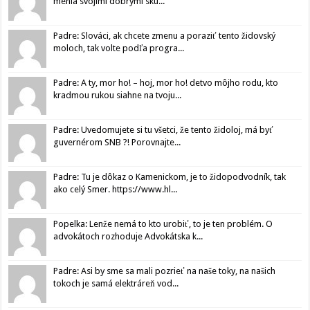
menia svojimi dobrými sku...
Padre: Slováci, ak chcete zmenu a poraziť tento židovský
moloch, tak volte podľa progra...
Padre: A ty, mor ho! – hoj, mor ho! detvo môjho rodu, kto
kradmou rukou siahne na tvoju...
Padre: Uvedomujete si tu všetci, že tento židoloj, má byť
guvernérom SNB ?! Porovnajte...
Padre: Tu je dôkaz o Kamenickom, je to židopodvodník, tak
ako celý Smer. https://www.hl...
Popelka: Lenže nemá to kto urobiť, to je ten problém. O
advokátoch rozhoduje Advokátska k...
Padre: Asi by sme sa mali pozrieť na naše toky, na našich
tokoch je samá elektráreň vod...