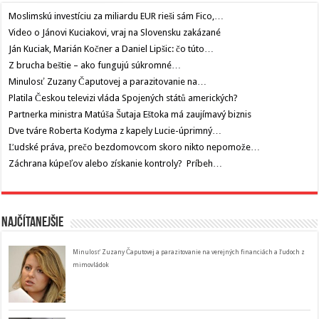
Moslimskú investíciu za miliardu EUR rieši sám Fico,…
Video o Jánovi Kuciakovi, vraj na Slovensku zakázané
Ján Kuciak, Marián Kočner a Daniel Lipšic: čo túto…
Z brucha beštie – ako fungujú súkromné…
Minulosť Zuzany Čaputovej a parazitovanie na…
Platila Českou televizi vláda Spojených států amerických?
Partnerka ministra Matúša Šutaja Eštoka má zaujímavý biznis
Dve tváre Roberta Kodyma z kapely Lucie-úprimný…
Ľudské práva, prečo bezdomovcom skoro nikto nepomože…
Záchrana kúpeľov alebo získanie kontroly? Príbeh…
Najčítanejšie
Minulosť Zuzany Čaputovej a parazitovanie na verejných financiách a ľudoch z
mimovládok