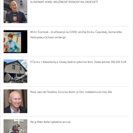
SLOVENSKÝ HOKEJ: MILIÓNOVÉ PODVODY NA ÚKOR DETÍ
Mimi Šramová – 2x očkovaná na COVID, volička Kisku, Čaputovej, kamarátka
Vašáryovej a Schwarzenberga
V Česku z fotovoltaiky a lítiovej batérie vybuchol dom, škoda takmer 300 000 EUR
Nový spasiteľ Slovákov Zoroslav Kollár je člen slobodomurárskej lóže
Kto je Peter Kotlár (pôvodná verzia)