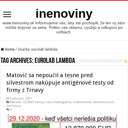
inenoviny
www.inenoviny.sk Informujeme vás, aby ste pochopili, že len vy sám
môžte bojovať za seba. Politici vás oklamu, využijú a odkopnú po
voľbách.
Home
/
Značka:
eurolab lambda
Tag Archives:
eurolab lambda
Matovič sa nepoučil a tesne pred
silvestrom nakúpuje antigénové testy od
firmy z Trnavy
2 januára, 2021
Matovič, OĽANO kauzy
,
naša investigatíva
,
rodinkárstvo, klientelizmus
,
SaS kauzy
0