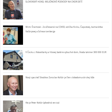
SLOVENSKÝ HOKEJ: MILIÓNOVÉ PODVODY NA ÚKOR DETÍ
Mimi Šramová – 2x očkovaná na COVID, volička Kisku, Čaputovej, kamarátka
Vašáryovej a Schwarzenberga
V Česku z fotovoltaiky a lítiovej batérie vybuchol dom, škoda takmer 300 000 EUR
Nový spasiteľ Slovákov Zoroslav Kollár je člen slobodomurárskej lóže
Kto je Peter Kotlár (pôvodná verzia)