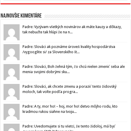
Najnovšie komentáre
Padre: Vyzývam všetkých novinárov ak máte kauzy a dôkazy,
tak nebuďte tak hlúpi že na n...
Padre: Slováci ak poznáme úroveň kvality hospodárstva
/vygooglite si/ za Slovenského št...
Padre: Slováci, Boh žehná tým, čo chcú nielen zmeniť seba ale
menia svojimi dobrými sku...
Padre: Slováci, ak chcete zmenu a poraziť tento židovský
moloch, tak volte podľa progra...
Padre: A ty, mor ho! – hoj, mor ho! detvo môjho rodu, kto
kradmou rukou siahne na tvoju...
Padre: Uvedomujete si tu všetci, že tento židoloj, má byť