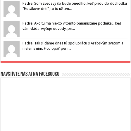
Padre: Som zvedavý čo bude onedlho, keď prídu do dôchodku
"Husákove deti", to tu už ten...
Padre: Ako tu má niekto v tomto bananistane podnikať, keď
vám vláda zvyšuje odvody, pri...
Padre: Tak si dáme dnes tú spoluprácu s Arabským svetom a
nielen s ním. Fico opäť perlí...
Navštívte nás aj na Facebooku