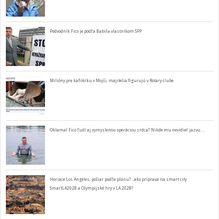
Podvodník Fico je podľa Babiša vlastníkom SPP
Milióny pre kafilérku v Mojši, majitelia figurujú v Rotary clube
Oklamal Fico ľudí aj vymyslenou operáciou srdca? Nikde mu nevidieť jazvu…
Horiace Los Angeles, požiar podľa plánu? ..ako príprava na smart city
SmartLA2028 a Olympijské hry v LA 2028?