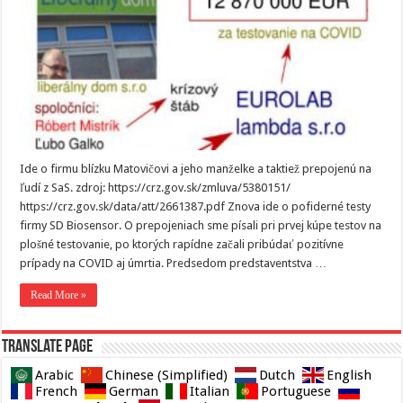
Ide o firmu blízku Matovičovi a jeho manželke a taktiež prepojenú na
ľudí z SaS. zdroj: https://crz.gov.sk/zmluva/5380151/
https://crz.gov.sk/data/att/2661387.pdf Znova ide o pofiderné testy
firmy SD Biosensor. O prepojeniach sme písali pri prvej kúpe testov na
plošné testovanie, po ktorých rapídne začali pribúdať pozitívne
prípady na COVID aj úmrtia. Predsedom predstaventstva …
Read More »
Translate page
Arabic
Chinese (Simplified)
Dutch
English
French
German
Italian
Portuguese