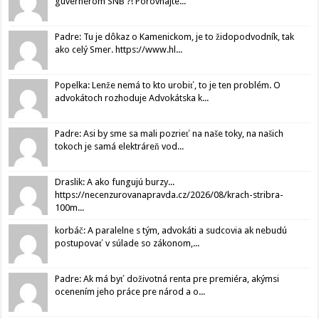
guvernérom SNB ?! Porovnajte...
Padre: Tu je dôkaz o Kamenickom, je to židopodvodník, tak
ako celý Smer. https://www.hl...
Popelka: Lenže nemá to kto urobiť, to je ten problém. O
advokátoch rozhoduje Advokátska k...
Padre: Asi by sme sa mali pozrieť na naše toky, na našich
tokoch je samá elektráreň vod...
Draslik: A ako fungujú burzy...
https://necenzurovanapravda.cz/2026/08/krach-stribra-
100m...
korbáč: A paralelne s tým, advokáti a sudcovia ak nebudú
postupovať v súlade so zákonom,...
Padre: Ak má byť doživotná renta pre premiéra, akýmsi
ocenením jeho práce pre národ a o...