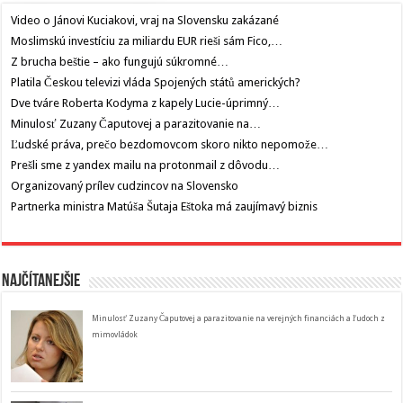
Video o Jánovi Kuciakovi, vraj na Slovensku zakázané
Moslimskú investíciu za miliardu EUR rieši sám Fico,…
Z brucha beštie – ako fungujú súkromné…
Platila Českou televizi vláda Spojených států amerických?
Dve tváre Roberta Kodyma z kapely Lucie-úprimný…
Minulosť Zuzany Čaputovej a parazitovanie na…
Ľudské práva, prečo bezdomovcom skoro nikto nepomože…
Prešli sme z yandex mailu na protonmail z dôvodu…
Organizovaný prílev cudzincov na Slovensko
Partnerka ministra Matúša Šutaja Eštoka má zaujímavý biznis
Najčítanejšie
Minulosť Zuzany Čaputovej a parazitovanie na verejných financiách a ľudoch z
mimovládok