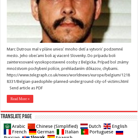
Marc Dutroux mal v pláne uniesť mnoho detí a vytvoriť podzemné
mesto. Jeho obeťami boli aj viaceré Slovenky. Do prípadu boli
zainteresované vysokopostavené osoby z Belgicka. Prípad bol známy
množstvom pochybení polície, prehliadaním dôkazov, chybami.
https://www.telegraph.co.uk/news/worldnews/europe/belgium/1218
8331/Belgian-paedophile-planned-underground-city-of-victims.html
Send article as PDF
Read More »
Translate page
Arabic
Chinese (Simplified)
Dutch
English
French
German
Italian
Portuguese
Slovak
Russian
Spanish