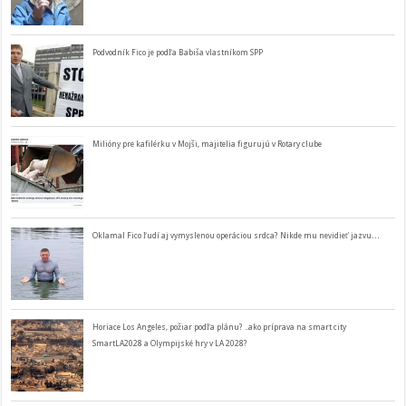
Podvodník Fico je podľa Babiša vlastníkom SPP
Milióny pre kafilérku v Mojši, majitelia figurujú v Rotary clube
Oklamal Fico ľudí aj vymyslenou operáciou srdca? Nikde mu nevidieť jazvu…
Horiace Los Angeles, požiar podľa plánu? ..ako príprava na smart city
SmartLA2028 a Olympijské hry v LA 2028?