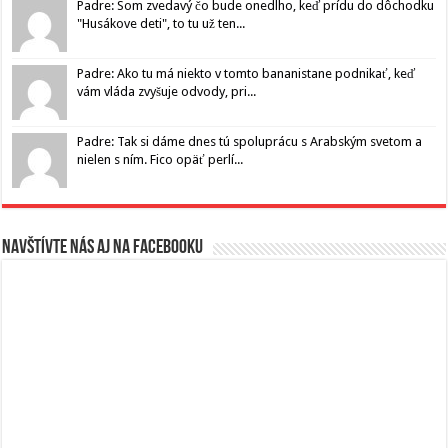
Padre: Som zvedavý čo bude onedlho, keď prídu do dôchodku
"Husákove deti", to tu už ten...
Padre: Ako tu má niekto v tomto bananistane podnikať, keď
vám vláda zvyšuje odvody, pri...
Padre: Tak si dáme dnes tú spoluprácu s Arabským svetom a
nielen s ním. Fico opäť perlí...
Navštívte nás aj na Facebooku