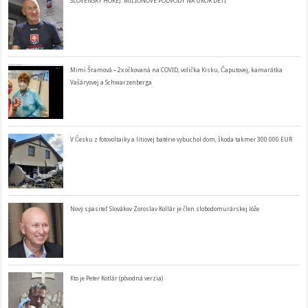
SLOVENSKÝ HOKEJ: MILIÓNOVÉ PODVODY NA ÚKOR DETÍ
Mimi Šramová – 2x očkovaná na COVID, volička Kisku, Čaputovej, kamarátka
Vašáryovej a Schwarzenberga
V Česku z fotovoltaiky a lítiovej batérie vybuchol dom, škoda takmer 300 000 EUR
Nový spasiteľ Slovákov Zoroslav Kollár je člen slobodomurárskej lóže
Kto je Peter Kotlár (pôvodná verzia)