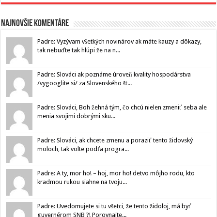
Najnovšie komentáre
Padre: Vyzývam všetkých novinárov ak máte kauzy a dôkazy,
tak nebuďte tak hlúpi že na n...
Padre: Slováci ak poznáme úroveň kvality hospodárstva
/vygooglite si/ za Slovenského št...
Padre: Slováci, Boh žehná tým, čo chcú nielen zmeniť seba ale
menia svojimi dobrými sku...
Padre: Slováci, ak chcete zmenu a poraziť tento židovský
moloch, tak volte podľa progra...
Padre: A ty, mor ho! – hoj, mor ho! detvo môjho rodu, kto
kradmou rukou siahne na tvoju...
Padre: Uvedomujete si tu všetci, že tento židoloj, má byť
guvernérom SNB ?! Porovnajte...