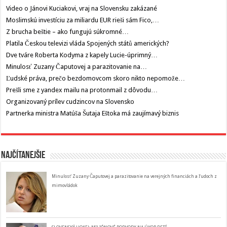
Video o Jánovi Kuciakovi, vraj na Slovensku zakázané
Moslimskú investíciu za miliardu EUR rieši sám Fico,…
Z brucha beštie – ako fungujú súkromné…
Platila Českou televizi vláda Spojených států amerických?
Dve tváre Roberta Kodyma z kapely Lucie-úprimný…
Minulosť Zuzany Čaputovej a parazitovanie na…
Ľudské práva, prečo bezdomovcom skoro nikto nepomože…
Prešli sme z yandex mailu na protonmail z dôvodu…
Organizovaný prílev cudzincov na Slovensko
Partnerka ministra Matúša Šutaja Eštoka má zaujímavý biznis
Najčítanejšie
Minulosť Zuzany Čaputovej a parazitovanie na verejných financiách a ľudoch z
mimovládok