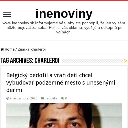
inenoviny
www.inenoviny.sk Informujeme vás, aby ste pochopili, že len vy sám
môžte bojovať za seba. Politici vás oklamu, využijú a odkopnú po
voľbách.
Home
/
Značka:
charleroi
Tag Archives:
charleroi
Belgický pedofil a vrah detí chcel
vybudovať podzemné mesto s unesenými
deťmi
9 septembra, 2020
pedofília
0