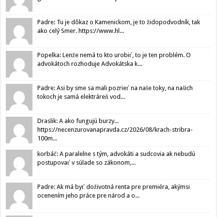
Padre: Tu je dôkaz o Kamenickom, je to židopodvodník, tak
ako celý Smer. https://www.hl...
Popelka: Lenže nemá to kto urobiť, to je ten problém. O
advokátoch rozhoduje Advokátska k...
Padre: Asi by sme sa mali pozrieť na naše toky, na našich
tokoch je samá elektráreň vod...
Draslik: A ako fungujú burzy...
https://necenzurovanapravda.cz/2026/08/krach-stribra-
100m...
korbáč: A paralelne s tým, advokáti a sudcovia ak nebudú
postupovať v súlade so zákonom,...
Padre: Ak má byť doživotná renta pre premiéra, akýmsi
ocenením jeho práce pre národ a o...