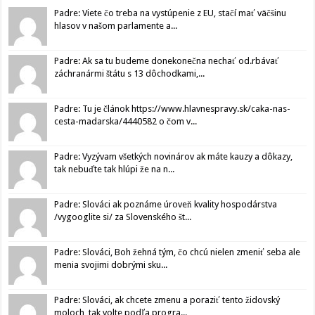
Padre: Viete čo treba na vystúpenie z EU, stačí mať väčšinu
hlasov v našom parlamente a...
Padre: Ak sa tu budeme donekonečna nechať od.rbávať
záchranármi štátu s 13 dôchodkami,...
Padre: Tu je článok https://www.hlavnespravy.sk/caka-nas-
cesta-madarska/4440582 o čom v...
Padre: Vyzývam všetkých novinárov ak máte kauzy a dôkazy,
tak nebuďte tak hlúpi že na n...
Padre: Slováci ak poznáme úroveň kvality hospodárstva
/vygooglite si/ za Slovenského št...
Padre: Slováci, Boh žehná tým, čo chcú nielen zmeniť seba ale
menia svojimi dobrými sku...
Padre: Slováci, ak chcete zmenu a poraziť tento židovský
moloch, tak volte podľa progra...