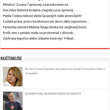
Minulosť Zuzany Čaputovej a parazitovanie na…
Dve tváre Roberta Kodyma z kapely Lucie-úprimný…
Platila Českou televizi vláda Spojených států amerických?
Ľudské práva, prečo bezdomovcom skoro nikto nepomože…
Partnerka ministra Matúša Šutaja Eštoka má zaujímavý biznis
Prešli sme z yandex mailu na protonmail z dôvodu…
Záchrana kúpeľov alebo získanie kontroly? Príbeh…
Najčítanejšie
Minulosť Zuzany Čaputovej a parazitovanie na verejných financiách a ľudoch z
mimovládok
SLOVENSKÝ HOKEJ: MILIÓNOVÉ PODVODY NA ÚKOR DETÍ