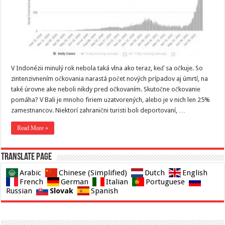
V Indonézii minulý rok nebola taká vlna ako teraz, keď sa očkuje. So
zintenzivnením očkovania narastá počet nových prípadov aj úmrtí, na
také úrovne ake neboli nikdy pred očkovaním. Skutočne očkovanie
pomáha? V Bali je mnoho firiem uzatvorených, alebo je v nich len 25%
zamestnancov. Niektorí zahranični turisti boli deportovaní, …
Read More »
Translate page
Arabic
Chinese (Simplified)
Dutch
English
French
German
Italian
Portuguese
Slovak
Russian
Spanish