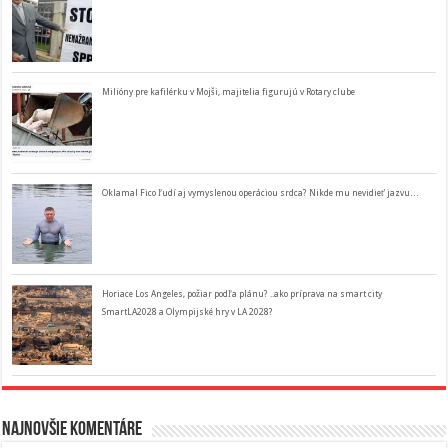
Milióny pre kafilérku v Mojši, majitelia figurujú v Rotary clube
Oklamal Fico ľudí aj vymyslenou operáciou srdca? Nikde mu nevidieť jazvu…
Horiace Los Angeles, požiar podľa plánu? ..ako príprava na smart city
SmartLA2028 a Olympijské hry v LA 2028?
Najnovšie komentáre