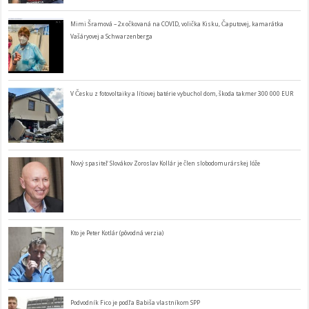
Mimi Šramová – 2x očkovaná na COVID, volička Kisku, Čaputovej, kamarátka
Vašáryovej a Schwarzenberga
V Česku z fotovoltaiky a lítiovej batérie vybuchol dom, škoda takmer 300 000 EUR
Nový spasiteľ Slovákov Zoroslav Kollár je člen slobodomurárskej lóže
Kto je Peter Kotlár (pôvodná verzia)
Podvodník Fico je podľa Babiša vlastníkom SPP