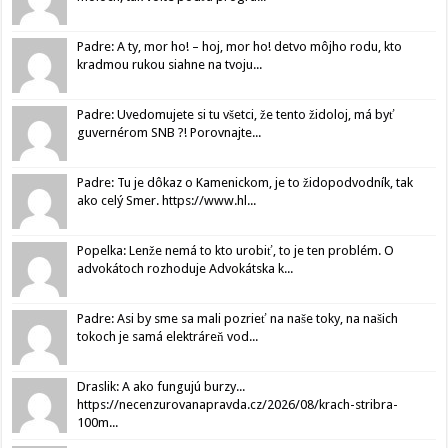
Padre: A ty, mor ho! – hoj, mor ho! detvo môjho rodu, kto
kradmou rukou siahne na tvoju...
Padre: Uvedomujete si tu všetci, že tento židoloj, má byť
guvernérom SNB ?! Porovnajte...
Padre: Tu je dôkaz o Kamenickom, je to židopodvodník, tak
ako celý Smer. https://www.hl...
Popelka: Lenže nemá to kto urobiť, to je ten problém. O
advokátoch rozhoduje Advokátska k...
Padre: Asi by sme sa mali pozrieť na naše toky, na našich
tokoch je samá elektráreň vod...
Draslik: A ako fungujú burzy...
https://necenzurovanapravda.cz/2026/08/krach-stribra-
100m...