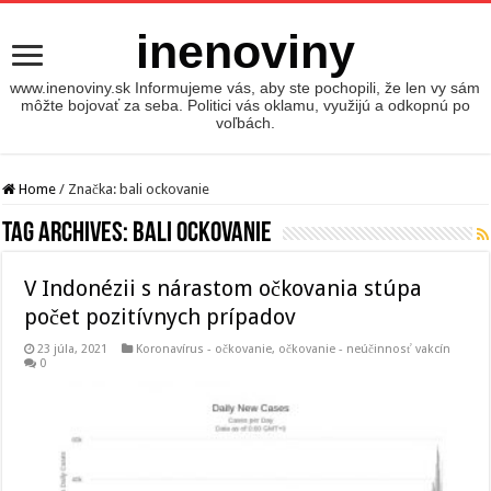
inenoviny
www.inenoviny.sk Informujeme vás, aby ste pochopili, že len vy sám
môžte bojovať za seba. Politici vás oklamu, využijú a odkopnú po
voľbách.
Home
/
Značka:
bali ockovanie
Tag Archives:
bali ockovanie
V Indonézii s nárastom očkovania stúpa
počet pozitívnych prípadov
23 júla, 2021
Koronavírus - očkovanie
,
očkovanie - neúčinnosť vakcín
0