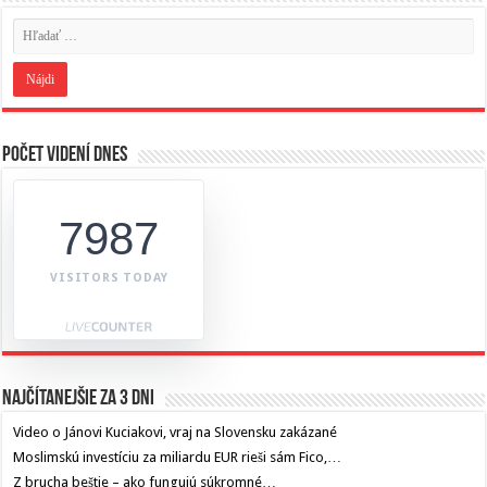
Počet videní dnes
7987
VISITORS TODAY
Najčítanejšie za 3 dni
Video o Jánovi Kuciakovi, vraj na Slovensku zakázané
Moslimskú investíciu za miliardu EUR rieši sám Fico,…
Z brucha beštie – ako fungujú súkromné…