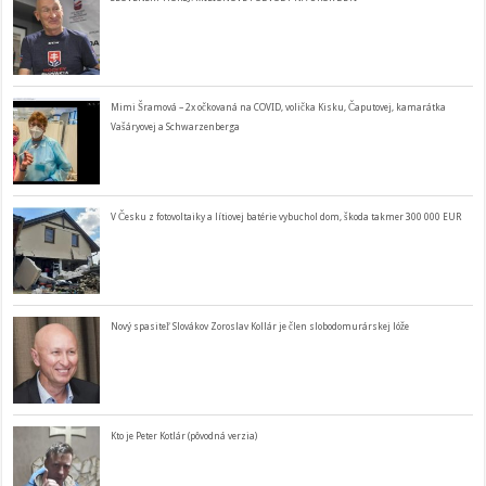
Mimi Šramová – 2x očkovaná na COVID, volička Kisku, Čaputovej, kamarátka
Vašáryovej a Schwarzenberga
V Česku z fotovoltaiky a lítiovej batérie vybuchol dom, škoda takmer 300 000 EUR
Nový spasiteľ Slovákov Zoroslav Kollár je člen slobodomurárskej lóže
Kto je Peter Kotlár (pôvodná verzia)