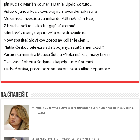
Ján Kuciak, Marián Kočner a Daniel Lipšic: čo túto…
Video o Jánovi Kuciakovi, vraj na Slovensku zakázané
Moslimskú investíciu za miliardu EUR rieši sám Fico,…
Z brucha beštie – ako fungujú súkromné…
Minulosť Zuzany Čaputovej a parazitovanie na…
Nový spasiteľ Slovákov Zoroslav Kollár je člen…
Platila Českou televizi vláda Spojených států amerických?
Partnerka ministra Matúša Šutaja Eštoka má zaujímavý biznis
Dve tváre Roberta Kodyma z kapely Lucie-úprimný…
Ľudské práva, prečo bezdomovcom skoro nikto nepomože…
Najčítanejšie
Minulosť Zuzany Čaputovej a parazitovanie na verejných financiách a ľudoch z
mimovládok
SLOVENSKÝ HOKEJ: MILIÓNOVÉ PODVODY NA ÚKOR DETÍ