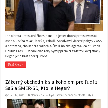
Ide o brata Bratislavského župana. To je tiež dobrá protislovenská
osoba. Začínal v SaS, ktorú aj založil. Absolvoval viaceré pobyty v USA
a potom sa jeho kariéra rozbehla. Školili ho ako agenta? Založil vodku
Double Cros. Tu viedol dlhé roky bývalý premier z Matovičovej strany
Heger. Jeho brat Andrej Droba …
Read More »
Zákerný obchodník s alkoholom pre ľudí z
SaS a SMER-SD, Kto je Heger?
1 apríla, 2021
NOVA - Daniel Lipšic
,
OĽANO
,
SaS
,
SMER-SD
7