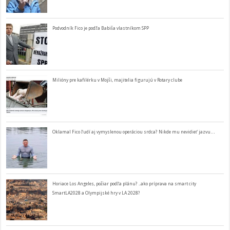
Podvodník Fico je podľa Babiša vlastníkom SPP
Milióny pre kafilérku v Mojši, majitelia figurujú v Rotary clube
Oklamal Fico ľudí aj vymyslenou operáciou srdca? Nikde mu nevidieť jazvu…
Horiace Los Angeles, požiar podľa plánu? ..ako príprava na smart city
SmartLA2028 a Olympijské hry v LA 2028?