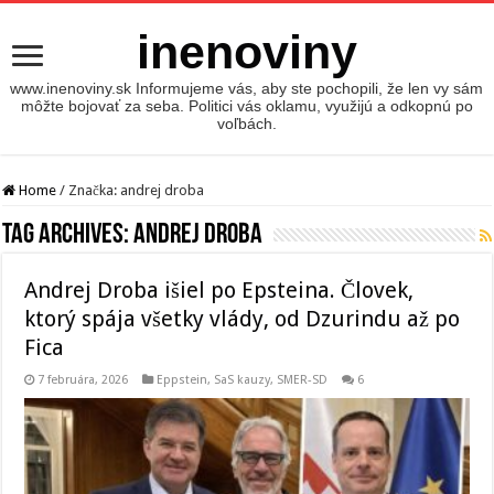
inenoviny
www.inenoviny.sk Informujeme vás, aby ste pochopili, že len vy sám
môžte bojovať za seba. Politici vás oklamu, využijú a odkopnú po
voľbách.
Home
/
Značka:
andrej droba
Tag Archives:
andrej droba
Andrej Droba išiel po Epsteina. Človek,
ktorý spája všetky vlády, od Dzurindu až po
Fica
7 februára, 2026
Eppstein
,
SaS kauzy
,
SMER-SD
6