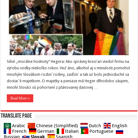
Silné „morálne hodnoty“ Hegera: Ako správny kresťan viedol firmu na
výrobu vodky niekoľko rokov. Veď áno, alkohol aj v minulosti pomohol
mnohým Slovákom rozbiť rodiny, zadĺžiť a tak už bolo jednoduché sa
dostať k majetkom. O majetky a peniaze má Heger dlhodobo záujem,
mnohí Slováci sú pohoršení z plánovanej daňovej …
Read More »
Translate page
Arabic
Chinese (Simplified)
Dutch
English
French
German
Italian
Portuguese
Slovak
Russian
Spanish