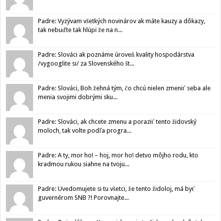
Padre: Vyzývam všetkých novinárov ak máte kauzy a dôkazy,
tak nebuďte tak hlúpi že na n...
Padre: Slováci ak poznáme úroveň kvality hospodárstva
/vygooglite si/ za Slovenského št...
Padre: Slováci, Boh žehná tým, čo chcú nielen zmeniť seba ale
menia svojimi dobrými sku...
Padre: Slováci, ak chcete zmenu a poraziť tento židovský
moloch, tak volte podľa progra...
Padre: A ty, mor ho! – hoj, mor ho! detvo môjho rodu, kto
kradmou rukou siahne na tvoju...
Padre: Uvedomujete si tu všetci, že tento židoloj, má byť
guvernérom SNB ?! Porovnajte...