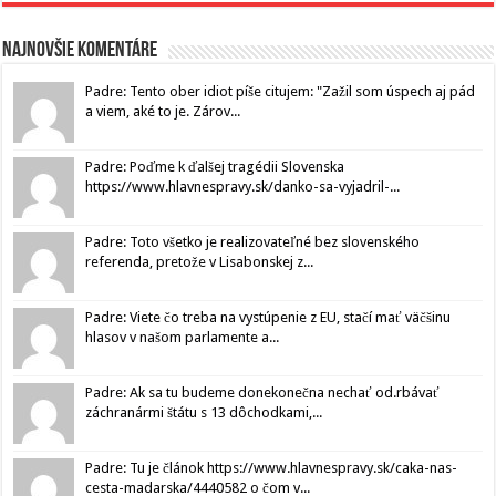
Najnovšie komentáre
Padre: Tento ober idiot píše citujem: "Zažil som úspech aj pád
a viem, aké to je. Zárov...
Padre: Poďme k ďalšej tragédii Slovenska
https://www.hlavnespravy.sk/danko-sa-vyjadril-...
Padre: Toto všetko je realizovateľné bez slovenského
referenda, pretože v Lisabonskej z...
Padre: Viete čo treba na vystúpenie z EU, stačí mať väčšinu
hlasov v našom parlamente a...
Padre: Ak sa tu budeme donekonečna nechať od.rbávať
záchranármi štátu s 13 dôchodkami,...
Padre: Tu je článok https://www.hlavnespravy.sk/caka-nas-
cesta-madarska/4440582 o čom v...