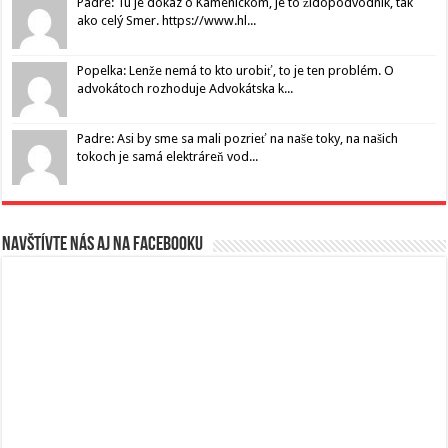
Padre: Tu je dôkaz o Kamenickom, je to židopodvodník, tak
ako celý Smer. https://www.hl...
Popelka: Lenže nemá to kto urobiť, to je ten problém. O
advokátoch rozhoduje Advokátska k...
Padre: Asi by sme sa mali pozrieť na naše toky, na našich
tokoch je samá elektráreň vod...
Navštívte nás aj na Facebooku