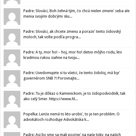
Padre: Slováci, Boh žehná tým, čo chcú nielen zmeniť seba ale
menia svojimi dobrými sku...
Padre: Slováci, ak chcete zmenu a poraziť tento židovský
moloch, tak volte podľa progra...
Padre: A ty, mor ho! – hoj, mor ho! detvo môjho rodu, kto
kradmou rukou siahne na tvoju...
Padre: Uvedomujete si tu všetci, že tento židoloj, má byť
guvernérom SNB ?! Porovnajte...
Padre: Tu je dôkaz o Kamenickom, je to židopodvodník, tak
ako celý Smer. https://www.hl...
Popelka: Lenže nemá to kto urobiť, to je ten problém. O
advokátoch rozhoduje Advokátska k...
Padre: Asi by sme sa mali pozrieť na naše toky, na našich