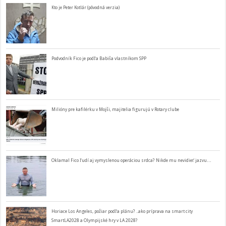
Kto je Peter Kotlár (pôvodná verzia)
Podvodník Fico je podľa Babiša vlastníkom SPP
Milióny pre kafilérku v Mojši, majitelia figurujú v Rotary clube
Oklamal Fico ľudí aj vymyslenou operáciou srdca? Nikde mu nevidieť jazvu…
Horiace Los Angeles, požiar podľa plánu? ..ako príprava na smart city
SmartLA2028 a Olympijské hry v LA 2028?