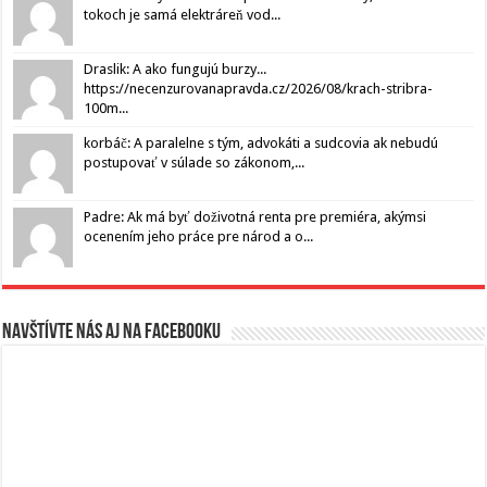
tokoch je samá elektráreň vod...
Draslik: A ako fungujú burzy...
https://necenzurovanapravda.cz/2026/08/krach-stribra-
100m...
korbáč: A paralelne s tým, advokáti a sudcovia ak nebudú
postupovať v súlade so zákonom,...
Padre: Ak má byť doživotná renta pre premiéra, akýmsi
ocenením jeho práce pre národ a o...
Navštívte nás aj na Facebooku