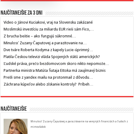
Najčítanejšie za 3 dni
Video o Jánovi Kuciakovi, vraj na Slovensku zakázané
Moslimskú investíciu za miliardu EUR rieši sám Fico,…
Z brucha beštie – ako fungujú súkromné…
Minulosť Zuzany Čaputovej a parazitovanie na…
Dve tváre Roberta Kodyma z kapely Lucie-úprimný…
Platila Českou televizi vláda Spojených států amerických?
Ľudské práva, prečo bezdomovcom skoro nikto nepomože…
Partnerka ministra Matúša Šutaja Eštoka má zaujímavý biznis
Prešli sme z yandex mailu na protonmail z dôvodu…
Záchrana kúpeľov alebo získanie kontroly? Príbeh…
Najčítanejšie
Minulosť Zuzany Čaputovej a parazitovanie na verejných financiách a ľudoch z
mimovládok