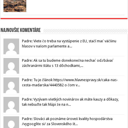
Najnovšie komentáre
Padre: Viete čo treba na vystúpenie z EU, stačí mať väčšinu
hlasov v našom parlamente a...
Padre: Ak sa tu budeme donekonečna nechať od.rbávať
záchranármi štátu s 13 dôchodkami,...
Padre: Tu je článok https://www.hlavnespravy.sk/caka-nas-
cesta-madarska/4440582 o čom v...
Padre: Vyzývam všetkých novinárov ak máte kauzy a dôkazy,
tak nebuďte tak hlúpi že na n...
Padre: Slováci ak poznáme úroveň kvality hospodárstva
/vygooglite si/ za Slovenského št...