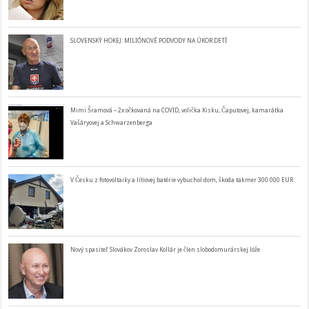
SLOVENSKÝ HOKEJ: MILIÓNOVÉ PODVODY NA ÚKOR DETÍ
Mimi Šramová – 2x očkovaná na COVID, volička Kisku, Čaputovej, kamarátka
Vašáryovej a Schwarzenberga
V Česku z fotovoltaiky a lítiovej batérie vybuchol dom, škoda takmer 300 000 EUR
Nový spasiteľ Slovákov Zoroslav Kollár je člen slobodomurárskej lóže