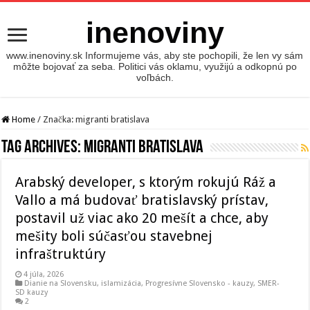
inenoviny
www.inenoviny.sk Informujeme vás, aby ste pochopili, že len vy sám
môžte bojovať za seba. Politici vás oklamu, využijú a odkopnú po
voľbách.
Home
/
Značka:
migranti bratislava
Tag Archives:
migranti bratislava
Arabský developer, s ktorým rokujú Ráž a
Vallo a má budovať bratislavský prístav,
postavil už viac ako 20 mešít a chce, aby
mešity boli súčasťou stavebnej
infraštruktúry
4 júla, 2026
Dianie na Slovensku
,
islamizácia
,
Progresívne Slovensko - kauzy
,
SMER-
SD kauzy
2