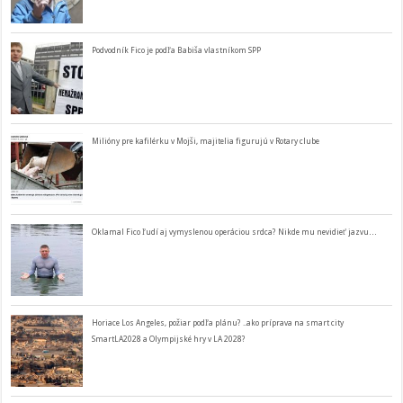
Podvodník Fico je podľa Babiša vlastníkom SPP
Milióny pre kafilérku v Mojši, majitelia figurujú v Rotary clube
Oklamal Fico ľudí aj vymyslenou operáciou srdca? Nikde mu nevidieť jazvu…
Horiace Los Angeles, požiar podľa plánu? ..ako príprava na smart city
SmartLA2028 a Olympijské hry v LA 2028?