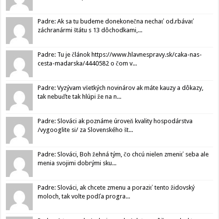
Padre: Ak sa tu budeme donekonečna nechať od.rbávať
záchranármi štátu s 13 dôchodkami,...
Padre: Tu je článok https://www.hlavnespravy.sk/caka-nas-
cesta-madarska/4440582 o čom v...
Padre: Vyzývam všetkých novinárov ak máte kauzy a dôkazy,
tak nebuďte tak hlúpi že na n...
Padre: Slováci ak poznáme úroveň kvality hospodárstva
/vygooglite si/ za Slovenského št...
Padre: Slováci, Boh žehná tým, čo chcú nielen zmeniť seba ale
menia svojimi dobrými sku...
Padre: Slováci, ak chcete zmenu a poraziť tento židovský
moloch, tak volte podľa progra...