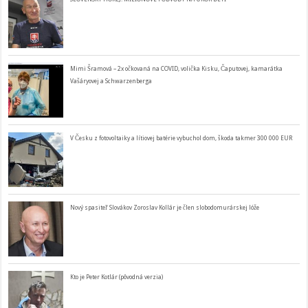
Mimi Šramová – 2x očkovaná na COVID, volička Kisku, Čaputovej, kamarátka
Vašáryovej a Schwarzenberga
V Česku z fotovoltaiky a lítiovej batérie vybuchol dom, škoda takmer 300 000 EUR
Nový spasiteľ Slovákov Zoroslav Kollár je člen slobodomurárskej lóže
Kto je Peter Kotlár (pôvodná verzia)