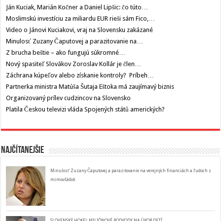
Ján Kuciak, Marián Kočner a Daniel Lipšic: čo túto…
Moslimskú investíciu za miliardu EUR rieši sám Fico,…
Video o Jánovi Kuciakovi, vraj na Slovensku zakázané
Minulosť Zuzany Čaputovej a parazitovanie na…
Z brucha beštie – ako fungujú súkromné…
Nový spasiteľ Slovákov Zoroslav Kollár je člen…
Záchrana kúpeľov alebo získanie kontroly? Príbeh…
Partnerka ministra Matúša Šutaja Eštoka má zaujímavý biznis
Organizovaný prílev cudzincov na Slovensko
Platila Českou televizi vláda Spojených států amerických?
Najčítanejšie
Minulosť Zuzany Čaputovej a parazitovanie na verejných financiách a ľudoch z
mimovládok
SLOVENSKÝ HOKEJ: MILIÓNOVÉ PODVODY NA ÚKOR DETÍ