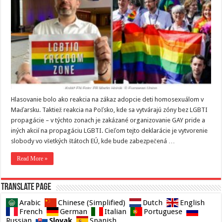
Hlasovanie bolo ako reakcia na zákaz adopcie deti homosexuálom v
Maďarsku. Taktiež reakcia na Poľsko, kde sa vytvárajú zóny bez LGBTI
propagácie – v týchto zonach je zakázané organizovanie GAY pride a
iných akcií na propagáciu LGBTI. Cieľom tejto deklarácie je vytvorenie
slobody vo všetkých štátoch EÚ, kde bude zabezpečená …
Read More »
Translate page
Arabic
Chinese (Simplified)
Dutch
English
French
German
Italian
Portuguese
Slovak
Russian
Spanish