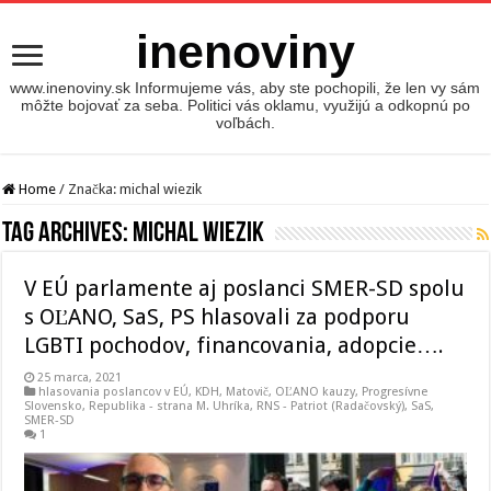
inenoviny
www.inenoviny.sk Informujeme vás, aby ste pochopili, že len vy sám
môžte bojovať za seba. Politici vás oklamu, využijú a odkopnú po
voľbách.
Home
/
Značka:
michal wiezik
Tag Archives:
michal wiezik
V EÚ parlamente aj poslanci SMER-SD spolu
s OĽANO, SaS, PS hlasovali za podporu
LGBTI pochodov, financovania, adopcie….
25 marca, 2021
hlasovania poslancov v EÚ
,
KDH
,
Matovič, OĽANO kauzy
,
Progresívne
Slovensko
,
Republika - strana M. Uhríka
,
RNS - Patriot (Radačovský)
,
SaS
,
SMER-SD
1