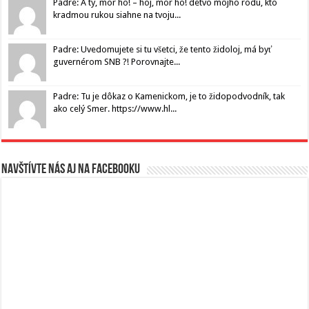
Padre: A ty, mor ho! – hoj, mor ho! detvo môjho rodu, kto
kradmou rukou siahne na tvoju...
Padre: Uvedomujete si tu všetci, že tento židoloj, má byť
guvernérom SNB ?! Porovnajte...
Padre: Tu je dôkaz o Kamenickom, je to židopodvodník, tak
ako celý Smer. https://www.hl...
Navštívte nás aj na Facebooku