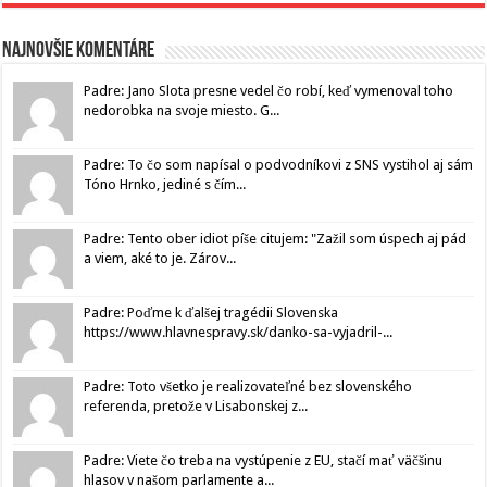
Najnovšie komentáre
Padre: Jano Slota presne vedel čo robí, keď vymenoval toho
nedorobka na svoje miesto. G...
Padre: To čo som napísal o podvodníkovi z SNS vystihol aj sám
Tóno Hrnko, jediné s čím...
Padre: Tento ober idiot píše citujem: "Zažil som úspech aj pád
a viem, aké to je. Zárov...
Padre: Poďme k ďalšej tragédii Slovenska
https://www.hlavnespravy.sk/danko-sa-vyjadril-...
Padre: Toto všetko je realizovateľné bez slovenského
referenda, pretože v Lisabonskej z...
Padre: Viete čo treba na vystúpenie z EU, stačí mať väčšinu
hlasov v našom parlamente a...