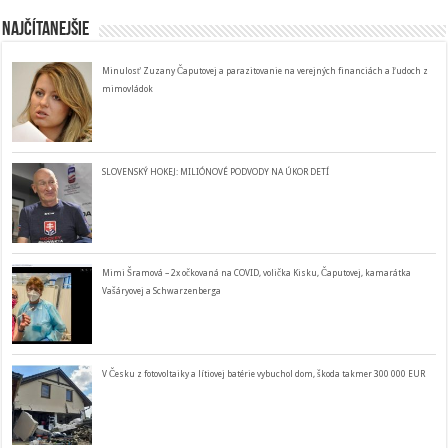
Najčítanejšie
Minulosť Zuzany Čaputovej a parazitovanie na verejných financiách a ľudoch z
mimovládok
SLOVENSKÝ HOKEJ: MILIÓNOVÉ PODVODY NA ÚKOR DETÍ
Mimi Šramová – 2x očkovaná na COVID, volička Kisku, Čaputovej, kamarátka
Vašáryovej a Schwarzenberga
V Česku z fotovoltaiky a lítiovej batérie vybuchol dom, škoda takmer 300 000 EUR