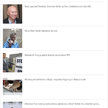
Nový spasiteľ Slovákov Zoroslav Kollár je člen slobodomurárskej lóže
Kto je Peter Kotlár (pôvodná verzia)
Podvodník Fico je podľa Babiša vlastníkom SPP
Milióny pre kafilérku v Mojši, majitelia figurujú v Rotary clube
Oklamal Fico ľudí aj vymyslenou operáciou srdca? Nikde mu nevidieť jazvu…