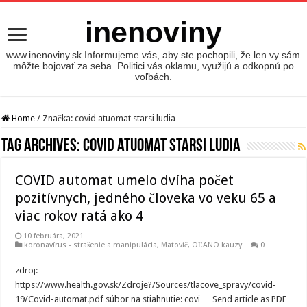
inenoviny
www.inenoviny.sk Informujeme vás, aby ste pochopili, že len vy sám
môžte bojovať za seba. Politici vás oklamu, využijú a odkopnú po
voľbách.
Home
/
Značka:
covid atuomat starsi ludia
Tag Archives:
covid atuomat starsi ludia
COVID automat umelo dvíha počet
pozitívnych, jedného človeka vo veku 65 a
viac rokov ratá ako 4
10 februára, 2021
koronavírus - strašenie a manipulácia
,
Matovič, OĽANO kauzy
0
zdroj:
https://www.health.gov.sk/Zdroje?/Sources/tlacove_spravy/covid-
19/Covid-automat.pdf súbor na stiahnutie: covi Send article as PDF