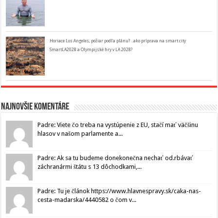
Horiace Los Angeles, požiar podľa plánu? ..ako príprava na smart city
SmartLA2028 a Olympijské hry v LA 2028?
Najnovšie komentáre
Padre: Viete čo treba na vystúpenie z EU, stačí mať väčšinu
hlasov v našom parlamente a...
Padre: Ak sa tu budeme donekonečna nechať od.rbávať
záchranármi štátu s 13 dôchodkami,...
Padre: Tu je článok https://www.hlavnespravy.sk/caka-nas-
cesta-madarska/4440582 o čom v...