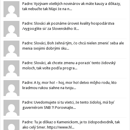
Padre: Vyzývam všetkých novinárov ak máte kauzy a dôkazy,
tak nebuďte tak hlúpi že na n...
Padre: Slováci ak poznáme úroveň kvality hospodárstva
/vygooglite si/ za Slovenského št...
Padre: Slováci, Boh žehná tým, čo chcú nielen zmeniť seba ale
menia svojimi dobrými sku...
Padre: Slováci, ak chcete zmenu a poraziť tento židovský
moloch, tak volte podľa progra...
Padre: A ty, mor ho! – hoj, mor ho! detvo môjho rodu, kto
kradmou rukou siahne na tvoju...
Padre: Uvedomujete si tu všetci, že tento židoloj, má byť
guvernérom SNB ?! Porovnajte...
Padre: Tu je dôkaz o Kamenickom, je to židopodvodník, tak
ako celý Smer. https://www.hl...