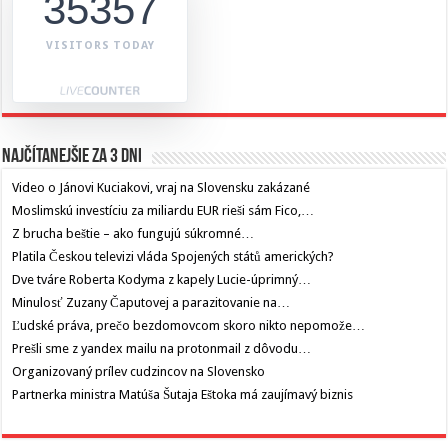
35357
VISITORS TODAY
Najčítanejšie za 3 dni
Video o Jánovi Kuciakovi, vraj na Slovensku zakázané
Moslimskú investíciu za miliardu EUR rieši sám Fico,…
Z brucha beštie – ako fungujú súkromné…
Platila Českou televizi vláda Spojených států amerických?
Dve tváre Roberta Kodyma z kapely Lucie-úprimný…
Minulosť Zuzany Čaputovej a parazitovanie na…
Ľudské práva, prečo bezdomovcom skoro nikto nepomože…
Prešli sme z yandex mailu na protonmail z dôvodu…
Organizovaný prílev cudzincov na Slovensko
Partnerka ministra Matúša Šutaja Eštoka má zaujímavý biznis