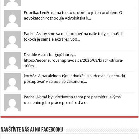
Popelka: Lenže nemá to kto urobiť, to je ten problém. O
advokátoch rozhoduje Advokátska k...
Padre: Asi by sme sa mali pozrieť na naše toky, na našich
tokoch je samá elektráreň vod...
Draslik: A ako fungujú burzy...
https://necenzurovanapravda.cz/2026/08/krach-stribra-
100m...
korbáč: A paralelne s tým, advokáti a sudcovia ak nebudú
postupovať v súlade so zákonom,...
Padre: Ak má byť doživotná renta pre premiéra, akýmsi
ocenením jeho práce pre národ a o...
Navštívte nás aj na Facebooku